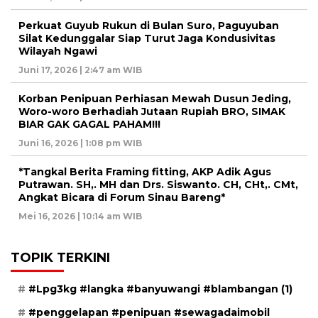
Perkuat Guyub Rukun di Bulan Suro, Paguyuban
Silat Kedunggalar Siap Turut Jaga Kondusivitas
Wilayah Ngawi
Juni 17, 2026 | 2:47 am WIB
Korban Penipuan Perhiasan Mewah Dusun Jeding,
Woro-woro Berhadiah Jutaan Rupiah BRO, SIMAK
BIAR GAK GAGAL PAHAM!!!
Juni 16, 2026 | 1:08 pm WIB
*Tangkal Berita Framing fitting, AKP Adik Agus
Putrawan. SH,. MH dan Drs. Siswanto. CH, CHt,. CMt,
Angkat Bicara di Forum Sinau Bareng*
Mei 16, 2026 | 10:14 am WIB
TOPIK TERKINI
#Lpg3kg #langka #banyuwangi #blambangan
(1)
#penggelapan #penipuan #sewagadaimobil