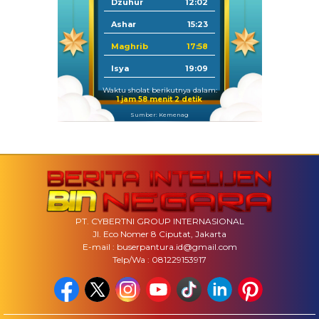
Dzuhur
12:02
Ashar
15:23
Maghrib
17:58
Isya
19:09
Waktu sholat berikutnya dalam:
1 jam 58 menit 0 detik
Sumber: Kemenag
PT. CYBERTNI GROUP INTERNASIONAL
Jl. Eco Nomer 8 Ciputat, Jakarta
E-mail : buserpantura.id@gmail.com
Telp/Wa : 081229153917