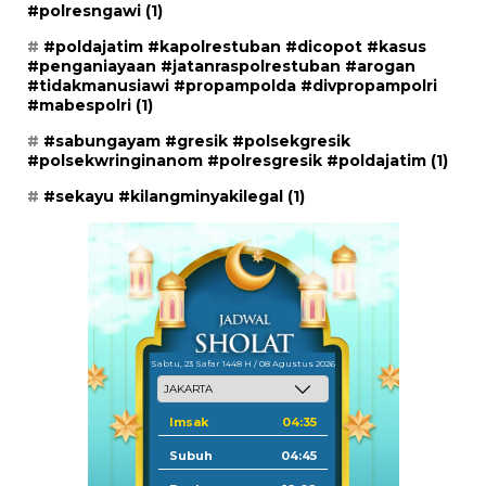
#polresngawi
(1)
#poldajatim #kapolrestuban #dicopot #kasus
#penganiayaan #jatanraspolrestuban #arogan
#tidakmanusiawi #propampolda #divpropampolri
#mabespolri
(1)
#sabungayam #gresik #polsekgresik
#polsekwringinanom #polresgresik #poldajatim
(1)
#sekayu #kilangminyakilegal
(1)
Sabtu, 23 Safar 1448 H / 08 Agustus 2026
Imsak
04:35
Subuh
04:45