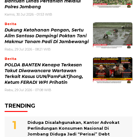
Bantuan Dinas Pertanian melalui
Polres Jombang
Kamis, 30 Jul 2026 - 01:53 WIB
Berita
Dukung Ketahanan Pangan, Sertu
Alim Santoso Dampingi Poktan Tani
Makmur Tanam Padi Di Jambewangi
Rabu, 29 Jul 2026 - 08:21 WIB
Berita
POLDA BANTEN Kenapa Terkesan
Takut Diwawancara Wartawan
Terkait Kasus UUN/FamFukTjhong,
Ketum FERADI WPI Prihatin
Rabu, 29 Jul 2026 - 07:08 WIB
TRENDING
Diduga Disalahgunakan, Kantor Advokat
Perlindungan Konsumen Nasional Di
Jombang Diduga Jadi “Perisai” Debt