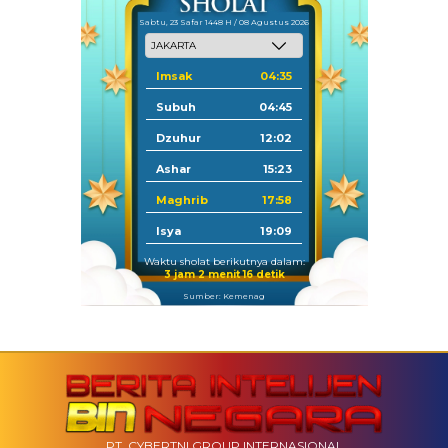
Sabtu, 23 Safar 1448 H / 08 Agustus 2026
Imsak
04:35
Subuh
04:45
Dzuhur
12:02
Ashar
15:23
Maghrib
17:58
Isya
19:09
Waktu sholat berikutnya dalam:
3 jam 2 menit 15 detik
Sumber: Kemenag
PT. CYBERTNI GROUP INTERNASIONAL