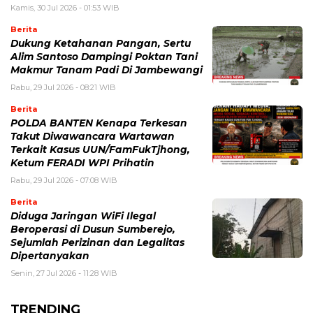
Kamis, 30 Jul 2026 - 01:53 WIB
Berita
Dukung Ketahanan Pangan, Sertu
Alim Santoso Dampingi Poktan Tani
Makmur Tanam Padi Di Jambewangi
Rabu, 29 Jul 2026 - 08:21 WIB
Berita
POLDA BANTEN Kenapa Terkesan
Takut Diwawancara Wartawan
Terkait Kasus UUN/FamFukTjhong,
Ketum FERADI WPI Prihatin
Rabu, 29 Jul 2026 - 07:08 WIB
Berita
Diduga Jaringan WiFi Ilegal
Beroperasi di Dusun Sumberejo,
Sejumlah Perizinan dan Legalitas
Dipertanyakan
Senin, 27 Jul 2026 - 11:28 WIB
TRENDING