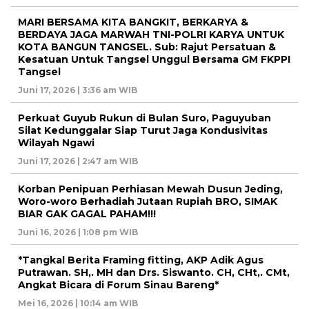
MARI BERSAMA KITA BANGKIT, BERKARYA &
BERDAYA JAGA MARWAH TNI-POLRI KARYA UNTUK
KOTA BANGUN TANGSEL. Sub: Rajut Persatuan &
Kesatuan Untuk Tangsel Unggul Bersama GM FKPPI
Tangsel
Juni 17, 2026 | 3:36 am WIB
Perkuat Guyub Rukun di Bulan Suro, Paguyuban
Silat Kedunggalar Siap Turut Jaga Kondusivitas
Wilayah Ngawi
Juni 17, 2026 | 2:47 am WIB
Korban Penipuan Perhiasan Mewah Dusun Jeding,
Woro-woro Berhadiah Jutaan Rupiah BRO, SIMAK
BIAR GAK GAGAL PAHAM!!!
Juni 16, 2026 | 1:08 pm WIB
*Tangkal Berita Framing fitting, AKP Adik Agus
Putrawan. SH,. MH dan Drs. Siswanto. CH, CHt,. CMt,
Angkat Bicara di Forum Sinau Bareng*
Mei 16, 2026 | 10:14 am WIB