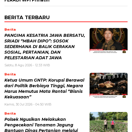
FERADI WPI Prihatin
BERITA TERBARU
Berita
PANGIMA KESATRIA JAWA BERSATU,
SRIADI “MBAH DIPO”: SOSOK
SEDERHANA DI BALIK GERAKAN
SOSIAL, PERTANIAN, DAN
PELESTARIAN ADAT JAWA
Sabtu, 8 Agu 2026 - 12:33 WIB
Berita
Ketua Umum GNTP: Korupsi Berawal
dari Politik Berbiaya Tinggi, Negara
Harus Memutus Mata Rantai “Bisnis
Kekuasaan”
Kamis, 30 Jul 2026 - 04:50 WIB
Berita
Polsek Ngusikan Melakukan
Pengecekani Tanaman Jagung
Bantuan Dinas Pertanian melalui