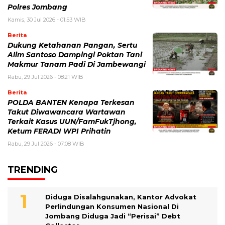
Polres Jombang
Kamis, 30 Jul 2026 - 01:53 WIB
Berita
Dukung Ketahanan Pangan, Sertu
Alim Santoso Dampingi Poktan Tani
Makmur Tanam Padi Di Jambewangi
Rabu, 29 Jul 2026 - 08:21 WIB
Berita
POLDA BANTEN Kenapa Terkesan
Takut Diwawancara Wartawan
Terkait Kasus UUN/FamFukTjhong,
Ketum FERADI WPI Prihatin
Rabu, 29 Jul 2026 - 07:08 WIB
TRENDING
Diduga Disalahgunakan, Kantor Advokat
Perlindungan Konsumen Nasional Di
Jombang Diduga Jadi “Perisai” Debt