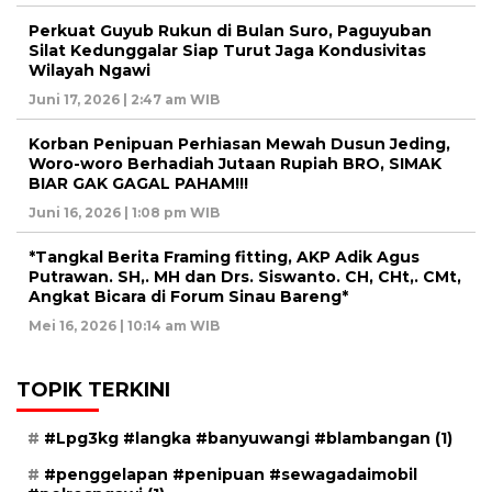
Perkuat Guyub Rukun di Bulan Suro, Paguyuban
Silat Kedunggalar Siap Turut Jaga Kondusivitas
Wilayah Ngawi
Juni 17, 2026 | 2:47 am WIB
Korban Penipuan Perhiasan Mewah Dusun Jeding,
Woro-woro Berhadiah Jutaan Rupiah BRO, SIMAK
BIAR GAK GAGAL PAHAM!!!
Juni 16, 2026 | 1:08 pm WIB
*Tangkal Berita Framing fitting, AKP Adik Agus
Putrawan. SH,. MH dan Drs. Siswanto. CH, CHt,. CMt,
Angkat Bicara di Forum Sinau Bareng*
Mei 16, 2026 | 10:14 am WIB
TOPIK TERKINI
#Lpg3kg #langka #banyuwangi #blambangan
(1)
#penggelapan #penipuan #sewagadaimobil