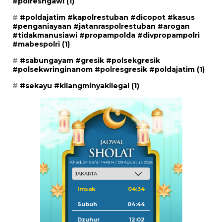
#polresngawi
(1)
#poldajatim #kapolrestuban #dicopot #kasus
#penganiayaan #jatanraspolrestuban #arogan
#tidakmanusiawi #propampolda #divpropampolri
#mabespolri
(1)
#sabungayam #gresik #polsekgresik
#polsekwringinanom #polresgresik #poldajatim
(1)
#sekayu #kilangminyakilegal
(1)
Ahad, 24 Safar 1448 H / 09 Agustus 2026
Imsak
04:34
Subuh
04:44
Dzuhur
12:02