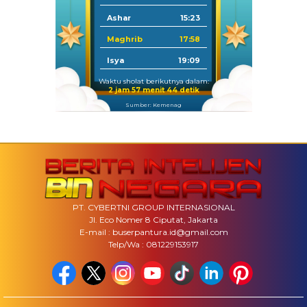
Ashar
15:23
Maghrib
17:58
Isya
19:09
Waktu sholat berikutnya dalam:
2 jam 57 menit 43 detik
Sumber: Kemenag
PT. CYBERTNI GROUP INTERNASIONAL
Jl. Eco Nomer 8 Ciputat, Jakarta
E-mail : buserpantura.id@gmail.com
Telp/Wa : 081229153917