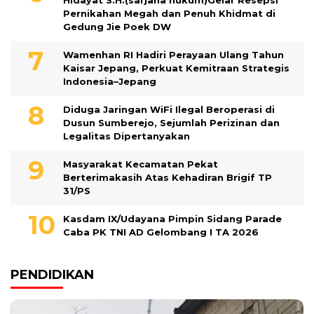
Hidayat S.H.(sarjana hukum)Gelar Resepsi
Pernikahan Megah dan Penuh Khidmat di
Gedung Jie Poek DW
Wamenhan RI Hadiri Perayaan Ulang Tahun
Kaisar Jepang, Perkuat Kemitraan Strategis
Indonesia–Jepang
Diduga Jaringan WiFi Ilegal Beroperasi di
Dusun Sumberejo, Sejumlah Perizinan dan
Legalitas Dipertanyakan
Masyarakat Kecamatan Pekat
Berterimakasih Atas Kehadiran Brigif TP
31/PS
Kasdam IX/Udayana Pimpin Sidang Parade
Caba PK TNI AD Gelombang I TA 2026
PENDIDIKAN