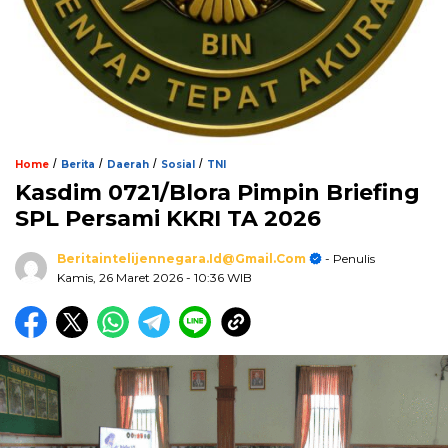
/
/
/
/
Home
Berita
Daerah
Sosial
TNI
Kasdim 0721/Blora Pimpin Briefing
SPL Persami KKRI TA 2026
Beritaintelijennegara.id@gmail.com
- Penulis
Kamis, 26 Maret 2026
- 10:36 WIB