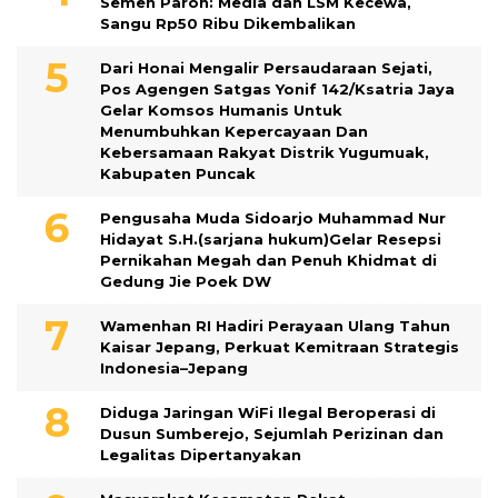
Semen Paron: Media dan LSM Kecewa,
Sangu Rp50 Ribu Dikembalikan
Dari Honai Mengalir Persaudaraan Sejati,
Pos Agengen Satgas Yonif 142/Ksatria Jaya
Gelar Komsos Humanis Untuk
Menumbuhkan Kepercayaan Dan
Kebersamaan Rakyat Distrik Yugumuak,
Kabupaten Puncak
Pengusaha Muda Sidoarjo Muhammad Nur
Hidayat S.H.(sarjana hukum)Gelar Resepsi
Pernikahan Megah dan Penuh Khidmat di
Gedung Jie Poek DW
Wamenhan RI Hadiri Perayaan Ulang Tahun
Kaisar Jepang, Perkuat Kemitraan Strategis
Indonesia–Jepang
Diduga Jaringan WiFi Ilegal Beroperasi di
Dusun Sumberejo, Sejumlah Perizinan dan
Legalitas Dipertanyakan