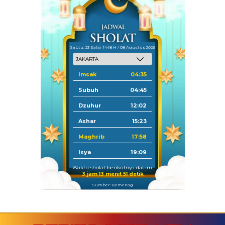
Sabtu, 23 Safar 1448 H / 08 Agustus 2026
Imsak
04:35
Subuh
04:45
Dzuhur
12:02
Ashar
15:23
Maghrib
17:58
Isya
19:09
Waktu sholat berikutnya dalam:
3 jam 13 menit 50 detik
Sumber: Kemenag