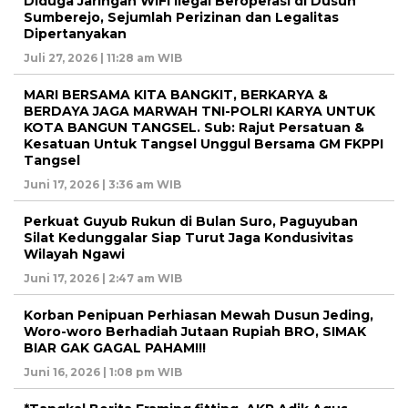
Diduga Jaringan WiFi Ilegal Beroperasi di Dusun
Sumberejo, Sejumlah Perizinan dan Legalitas
Dipertanyakan
Juli 27, 2026 | 11:28 am WIB
MARI BERSAMA KITA BANGKIT, BERKARYA &
BERDAYA JAGA MARWAH TNI-POLRI KARYA UNTUK
KOTA BANGUN TANGSEL. Sub: Rajut Persatuan &
Kesatuan Untuk Tangsel Unggul Bersama GM FKPPI
Tangsel
Juni 17, 2026 | 3:36 am WIB
Perkuat Guyub Rukun di Bulan Suro, Paguyuban
Silat Kedunggalar Siap Turut Jaga Kondusivitas
Wilayah Ngawi
Juni 17, 2026 | 2:47 am WIB
Korban Penipuan Perhiasan Mewah Dusun Jeding,
Woro-woro Berhadiah Jutaan Rupiah BRO, SIMAK
BIAR GAK GAGAL PAHAM!!!
Juni 16, 2026 | 1:08 pm WIB