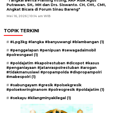
*Tangkal Berita Framing fitting, AKP Adik Agus
Putrawan. SH,. MH dan Drs. Siswanto. CH, CHt,. CMt,
Angkat Bicara di Forum Sinau Bareng*
Mei 16, 2026 | 10:14 am WIB
TOPIK TERKINI
#Lpg3kg #langka #banyuwangi #blambangan
(1)
#penggelapan #penipuan #sewagadaimobil
#polresngawi
(1)
#poldajatim #kapolrestuban #dicopot #kasus
#penganiayaan #jatanraspolrestuban #arogan
#tidakmanusiawi #propampolda #divpropampolri
#mabespolri
(1)
#sabungayam #gresik #polsekgresik
#polsekwringinanom #polresgresik #poldajatim
(1)
#sekayu #kilangminyakilegal
(1)