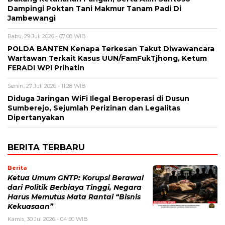
Dampingi Poktan Tani Makmur Tanam Padi Di
Jambewangi
Rabu, 29 Juli 2026 - 07:08 WIB
POLDA BANTEN Kenapa Terkesan Takut Diwawancara
Wartawan Terkait Kasus UUN/FamFukTjhong, Ketum
FERADI WPI Prihatin
Senin, 27 Juli 2026 - 11:28 WIB
Diduga Jaringan WiFi Ilegal Beroperasi di Dusun
Sumberejo, Sejumlah Perizinan dan Legalitas
Dipertanyakan
BERITA TERBARU
Berita
Ketua Umum GNTP: Korupsi Berawal
dari Politik Berbiaya Tinggi, Negara
Harus Memutus Mata Rantai “Bisnis
Kekuasaan”
Kamis, 30 Jul 2026 - 04:50 WIB