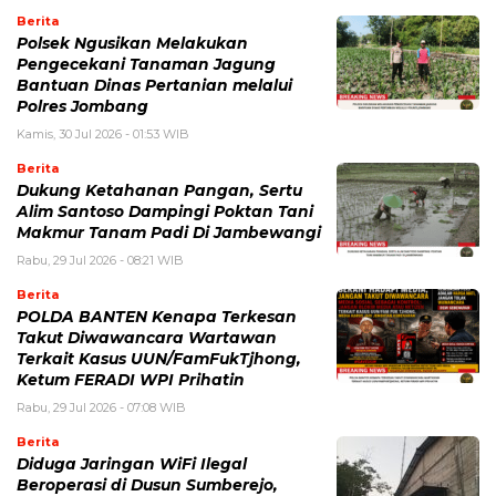
Berita
Polsek Ngusikan Melakukan
Pengecekani Tanaman Jagung
Bantuan Dinas Pertanian melalui
Polres Jombang
Kamis, 30 Jul 2026 - 01:53 WIB
Berita
Dukung Ketahanan Pangan, Sertu
Alim Santoso Dampingi Poktan Tani
Makmur Tanam Padi Di Jambewangi
Rabu, 29 Jul 2026 - 08:21 WIB
Berita
POLDA BANTEN Kenapa Terkesan
Takut Diwawancara Wartawan
Terkait Kasus UUN/FamFukTjhong,
Ketum FERADI WPI Prihatin
Rabu, 29 Jul 2026 - 07:08 WIB
Berita
Diduga Jaringan WiFi Ilegal
Beroperasi di Dusun Sumberejo,