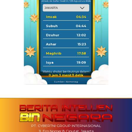
Ahad, 24 Safar 1448 H / 09 Agustus 2026
Imsak
04:34
Subuh
04:44
Dzuhur
12:02
Ashar
15:23
Maghrib
17:58
Isya
19:09
Waktu sholat berikutnya dalam:
0 jam 3 menit 10 detik
Sumber: Kemenag
PT. CYBERTNI GROUP INTERNASIONAL
Jl. Eco Nomer 8 Ciputat, Jakarta