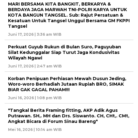
MARI BERSAMA KITA BANGKIT, BERKARYA &
BERDAYA JAGA MARWAH TNI-POLRI KARYA UNTUK
KOTA BANGUN TANGSEL. Sub: Rajut Persatuan &
Kesatuan Untuk Tangsel Unggul Bersama GM FKPPI
Tangsel
Juni 17, 2026 | 3:36 am WIB
Perkuat Guyub Rukun di Bulan Suro, Paguyuban
Silat Kedunggalar Siap Turut Jaga Kondusivitas
Wilayah Ngawi
Juni 17, 2026 | 2:47 am WIB
Korban Penipuan Perhiasan Mewah Dusun Jeding,
Woro-woro Berhadiah Jutaan Rupiah BRO, SIMAK
BIAR GAK GAGAL PAHAM!!!
Juni 16, 2026 | 1:08 pm WIB
*Tangkal Berita Framing fitting, AKP Adik Agus
Putrawan. SH,. MH dan Drs. Siswanto. CH, CHt,. CMt,
Angkat Bicara di Forum Sinau Bareng*
Mei 16, 2026 | 10:14 am WIB