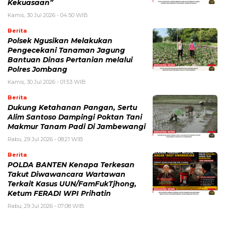
Kekuasaan”
Kamis, 30 Jul 2026 - 04:50 WIB
Berita
Polsek Ngusikan Melakukan
Pengecekani Tanaman Jagung
Bantuan Dinas Pertanian melalui
Polres Jombang
Kamis, 30 Jul 2026 - 01:53 WIB
Berita
Dukung Ketahanan Pangan, Sertu
Alim Santoso Dampingi Poktan Tani
Makmur Tanam Padi Di Jambewangi
Rabu, 29 Jul 2026 - 08:21 WIB
Berita
POLDA BANTEN Kenapa Terkesan
Takut Diwawancara Wartawan
Terkait Kasus UUN/FamFukTjhong,
Ketum FERADI WPI Prihatin
Rabu, 29 Jul 2026 - 07:08 WIB