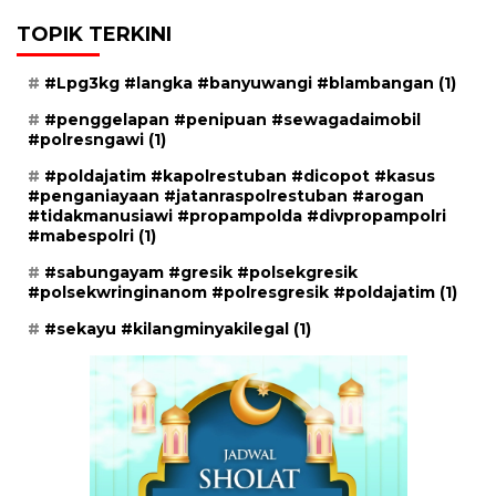
TOPIK TERKINI
#Lpg3kg #langka #banyuwangi #blambangan
(1)
#penggelapan #penipuan #sewagadaimobil
#polresngawi
(1)
#poldajatim #kapolrestuban #dicopot #kasus
#penganiayaan #jatanraspolrestuban #arogan
#tidakmanusiawi #propampolda #divpropampolri
#mabespolri
(1)
#sabungayam #gresik #polsekgresik
#polsekwringinanom #polresgresik #poldajatim
(1)
#sekayu #kilangminyakilegal
(1)