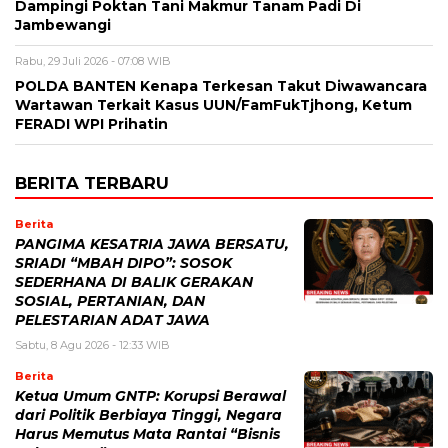
Dampingi Poktan Tani Makmur Tanam Padi Di
Jambewangi
Rabu, 29 Juli 2026 - 07:08 WIB
POLDA BANTEN Kenapa Terkesan Takut Diwawancara
Wartawan Terkait Kasus UUN/FamFukTjhong, Ketum
FERADI WPI Prihatin
BERITA TERBARU
Berita
PANGIMA KESATRIA JAWA BERSATU,
SRIADI “MBAH DIPO”: SOSOK
SEDERHANA DI BALIK GERAKAN
SOSIAL, PERTANIAN, DAN
PELESTARIAN ADAT JAWA
Sabtu, 8 Agu 2026 - 12:33 WIB
Berita
Ketua Umum GNTP: Korupsi Berawal
dari Politik Berbiaya Tinggi, Negara
Harus Memutus Mata Rantai “Bisnis