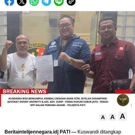
A
A
A
Beritaintelijennegara.id| PATI —
Kuswandi ditangkap