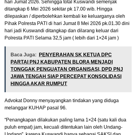
hari Jumat 2026. Sehingga total Kuswandi semenjak
ditangkap 6 Mei 2026 sekitar pk 17.00 wib. Hingga
dilepaskan / diperbolehkan kembali ke keluarganya oleh
Pihak Polresta PATI di hari Jumat 8 Mei 2026 pk.01.30 dini
hari jadi Kuswandi ditangkap dan dilarang keluar dari
Polresta PATI Selama 32,5 jam ( lebih dari 1×24 jam )
Baca Juga:
PENYERAHAN SK KETUA DPC
PARTAI PNJ KABUPATEN BLORA MENJADI
TONGGAK PENGUATAN ORGANISASI, DPD PNJ
JAWA TENGAH SIAP PERCEPAT KONSOLIDASI
HINGGA AKAR RUMPUT
Advokat Donny menyayangkan tindakan yang diduga
melanggar KUHAP pasal 96.
“Penangkapan dilakukan paling lama 1×24 (satu kali dua
puluh empat) jam, kecuali ditentukan lain oleh Undang-
Undang”, karena Kuswandi hanya sebagai SAKSI dan