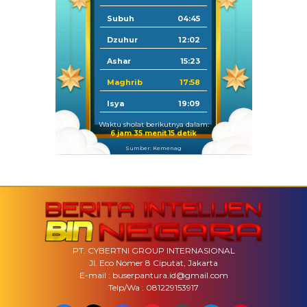
Subuh
04:45
Dzuhur
12:02
Ashar
15:23
Maghrib
17:58
Isya
19:09
Waktu sholat berikutnya dalam:
6 jam 35 menit 14 detik
Sumber: Kemenag
PT. CYBERTNI GROUP INTERNASIONAL
Jl. Eco Nomer 8 Ciputat, Jakarta
E-mail : buserpantura.id@gmail.com
Telp/Wa : 081229153917