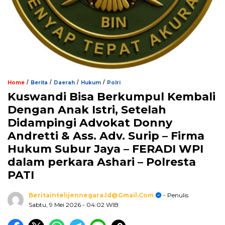
/
/
/
/
Home
Berita
Daerah
Hukum
Polri
Kuswandi Bisa Berkumpul Kembali
Dengan Anak Istri, Setelah
Didampingi Advokat Donny
Andretti & Ass. Adv. Surip – Firma
Hukum Subur Jaya – FERADI WPI
dalam perkara Ashari – Polresta
PATI
Beritaintelijennegara.id@gmail.com
- Penulis
Sabtu, 9 Mei 2026
- 04:02 WIB