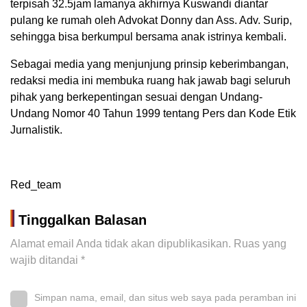
terpisah 32.5jam lamanya akhirnya Kuswandi diantar
pulang ke rumah oleh Advokat Donny dan Ass. Adv. Surip,
sehingga bisa berkumpul bersama anak istrinya kembali.
Sebagai media yang menjunjung prinsip keberimbangan,
redaksi media ini membuka ruang hak jawab bagi seluruh
pihak yang berkepentingan sesuai dengan Undang-
Undang Nomor 40 Tahun 1999 tentang Pers dan Kode Etik
Jurnalistik.
Red_team
Tinggalkan Balasan
Alamat email Anda tidak akan dipublikasikan.
Ruas yang
wajib ditandai
*
Simpan nama, email, dan situs web saya pada peramban ini