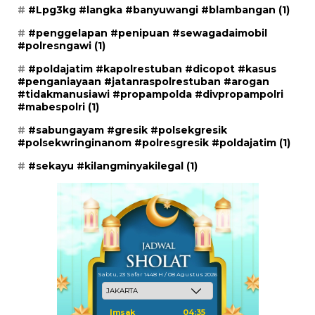
#Lpg3kg #langka #banyuwangi #blambangan
(1)
#penggelapan #penipuan #sewagadaimobil
#polresngawi
(1)
#poldajatim #kapolrestuban #dicopot #kasus
#penganiayaan #jatanraspolrestuban #arogan
#tidakmanusiawi #propampolda #divpropampolri
#mabespolri
(1)
#sabungayam #gresik #polsekgresik
#polsekwringinanom #polresgresik #poldajatim
(1)
#sekayu #kilangminyakilegal
(1)
Sabtu, 23 Safar 1448 H / 08 Agustus 2026
Imsak
04:35