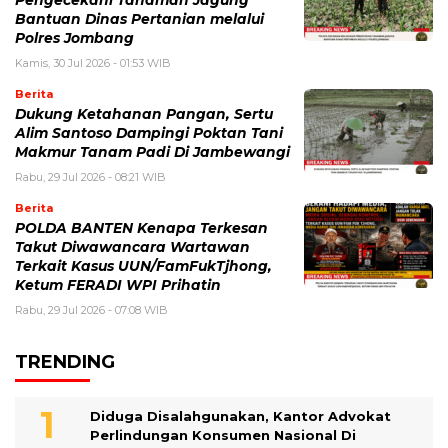
Bantuan Dinas Pertanian melalui
Polres Jombang
Kamis, 30 Jul 2026 - 01:53 WIB
Berita
Dukung Ketahanan Pangan, Sertu
Alim Santoso Dampingi Poktan Tani
Makmur Tanam Padi Di Jambewangi
Rabu, 29 Jul 2026 - 08:21 WIB
Berita
POLDA BANTEN Kenapa Terkesan
Takut Diwawancara Wartawan
Terkait Kasus UUN/FamFukTjhong,
Ketum FERADI WPI Prihatin
Rabu, 29 Jul 2026 - 07:08 WIB
TRENDING
Diduga Disalahgunakan, Kantor Advokat
Perlindungan Konsumen Nasional Di