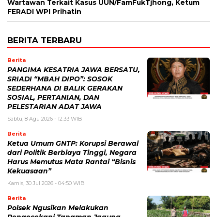
Wartawan Terkait Kasus UUN/FamFukTjhong, Ketum
FERADI WPI Prihatin
BERITA TERBARU
Berita
PANGIMA KESATRIA JAWA BERSATU,
SRIADI “MBAH DIPO”: SOSOK
SEDERHANA DI BALIK GERAKAN
SOSIAL, PERTANIAN, DAN
PELESTARIAN ADAT JAWA
Sabtu, 8 Agu 2026 - 12:33 WIB
Berita
Ketua Umum GNTP: Korupsi Berawal
dari Politik Berbiaya Tinggi, Negara
Harus Memutus Mata Rantai “Bisnis
Kekuasaan”
Kamis, 30 Jul 2026 - 04:50 WIB
Berita
Polsek Ngusikan Melakukan
Pengecekani Tanaman Jagung