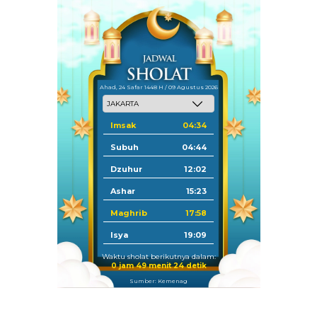
Ahad, 24 Safar 1448 H / 09 Agustus 2026
Imsak
04:34
Subuh
04:44
Dzuhur
12:02
Ashar
15:23
Maghrib
17:58
Isya
19:09
Waktu sholat berikutnya dalam:
0 jam 49 menit 22 detik
Sumber: Kemenag