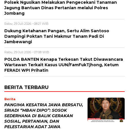
Polsek Ngusikan Melakukan Pengecekani Tanaman
Jagung Bantuan Dinas Pertanian melalui Polres
Jombang
Rabu, 29 Juli 2026 - 08:21 WIB
Dukung Ketahanan Pangan, Sertu Alim Santoso
Dampingi Poktan Tani Makmur Tanam Padi Di
Jambewangi
Rabu, 29 Juli 2026 - 07:08 WIB
POLDA BANTEN Kenapa Terkesan Takut Diwawancara
Wartawan Terkait Kasus UUN/FamFukTjhong, Ketum
FERADI WPI Prihatin
BERITA TERBARU
Berita
PANGIMA KESATRIA JAWA BERSATU,
SRIADI “MBAH DIPO”: SOSOK
SEDERHANA DI BALIK GERAKAN
SOSIAL, PERTANIAN, DAN
PELESTARIAN ADAT JAWA