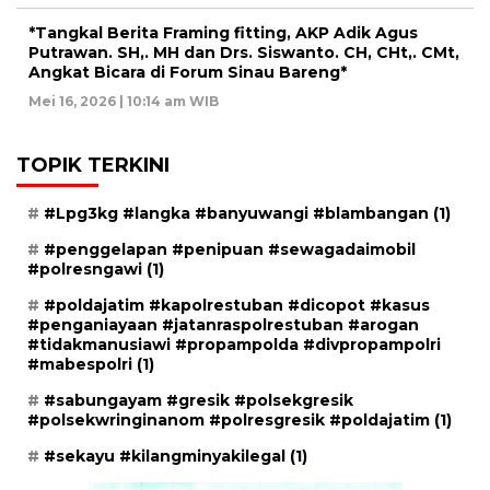
*Tangkal Berita Framing fitting, AKP Adik Agus
Putrawan. SH,. MH dan Drs. Siswanto. CH, CHt,. CMt,
Angkat Bicara di Forum Sinau Bareng*
Mei 16, 2026 | 10:14 am WIB
TOPIK TERKINI
#Lpg3kg #langka #banyuwangi #blambangan
(1)
#penggelapan #penipuan #sewagadaimobil
#polresngawi
(1)
#poldajatim #kapolrestuban #dicopot #kasus
#penganiayaan #jatanraspolrestuban #arogan
#tidakmanusiawi #propampolda #divpropampolri
#mabespolri
(1)
#sabungayam #gresik #polsekgresik
#polsekwringinanom #polresgresik #poldajatim
(1)
#sekayu #kilangminyakilegal
(1)