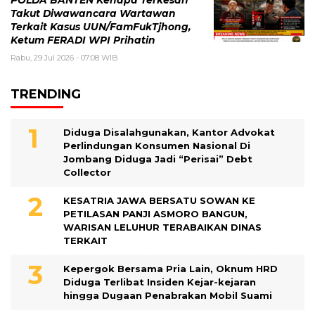
POLDA BANTEN Kenapa Terkesan
Takut Diwawancara Wartawan
Terkait Kasus UUN/FamFukTjhong,
Ketum FERADI WPI Prihatin
Rabu, 29 Jul 2026 - 07:08 WIB
TRENDING
Diduga Disalahgunakan, Kantor Advokat
Perlindungan Konsumen Nasional Di
Jombang Diduga Jadi “Perisai” Debt
Collector
KESATRIA JAWA BERSATU SOWAN KE
PETILASAN PANJI ASMORO BANGUN,
WARISAN LELUHUR TERABAIKAN DINAS
TERKAIT
Kepergok Bersama Pria Lain, Oknum HRD
Diduga Terlibat Insiden Kejar-kejaran
hingga Dugaan Penabrakan Mobil Suami