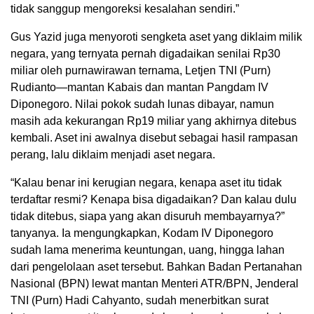
tidak sanggup mengoreksi kesalahan sendiri.”
Gus Yazid juga menyoroti sengketa aset yang diklaim milik
negara, yang ternyata pernah digadaikan senilai Rp30
miliar oleh purnawirawan ternama, Letjen TNI (Purn)
Rudianto—mantan Kabais dan mantan Pangdam IV
Diponegoro. Nilai pokok sudah lunas dibayar, namun
masih ada kekurangan Rp19 miliar yang akhirnya ditebus
kembali. Aset ini awalnya disebut sebagai hasil rampasan
perang, lalu diklaim menjadi aset negara.
“Kalau benar ini kerugian negara, kenapa aset itu tidak
terdaftar resmi? Kenapa bisa digadaikan? Dan kalau dulu
tidak ditebus, siapa yang akan disuruh membayarnya?”
tanyanya. Ia mengungkapkan, Kodam IV Diponegoro
sudah lama menerima keuntungan, uang, hingga lahan
dari pengelolaan aset tersebut. Bahkan Badan Pertanahan
Nasional (BPN) lewat mantan Menteri ATR/BPN, Jenderal
TNI (Purn) Hadi Cahyanto, sudah menerbitkan surat