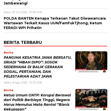
Jambewangi
Rabu, 29 Juli 2026 - 07:08 WIB
POLDA BANTEN Kenapa Terkesan Takut Diwawancara
Wartawan Terkait Kasus UUN/FamFukTjhong, Ketum
FERADI WPI Prihatin
BERITA TERBARU
Berita
PANGIMA KESATRIA JAWA BERSATU,
SRIADI “MBAH DIPO”: SOSOK
SEDERHANA DI BALIK GERAKAN
SOSIAL, PERTANIAN, DAN
PELESTARIAN ADAT JAWA
Sabtu, 8 Agu 2026 - 12:33 WIB
Berita
Ketua Umum GNTP: Korupsi Berawal
dari Politik Berbiaya Tinggi, Negara
Harus Memutus Mata Rantai “Bisnis
Kekuasaan”