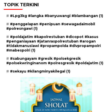
TOPIK TERKINI
#Lpg3kg #langka #banyuwangi #blambangan
(1)
#penggelapan #penipuan #sewagadaimobil
#polresngawi
(1)
#poldajatim #kapolrestuban #dicopot #kasus
#penganiayaan #jatanraspolrestuban #arogan
#tidakmanusiawi #propampolda #divpropampolri
#mabespolri
(1)
#sabungayam #gresik #polsekgresik
#polsekwringinanom #polresgresik #poldajatim
(1)
#sekayu #kilangminyakilegal
(1)
Ahad, 24 Safar 1448 H / 09 Agustus 2026