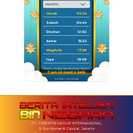
Imsak
04:34
Subuh
04:44
Dzuhur
12:02
Ashar
15:23
Maghrib
17:58
Isya
19:09
Waktu sholat berikutnya dalam:
0 jam 46 menit 2 detik
Sumber: Kemenag
PT. CYBERTNI GROUP INTERNASIONAL
Jl. Eco Nomer 8 Ciputat, Jakarta