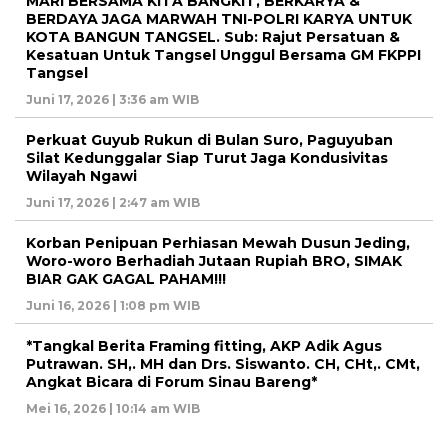
MARI BERSAMA KITA BANGKIT, BERKARYA &
BERDAYA JAGA MARWAH TNI-POLRI KARYA UNTUK
KOTA BANGUN TANGSEL. Sub: Rajut Persatuan &
Kesatuan Untuk Tangsel Unggul Bersama GM FKPPI
Tangsel
Juni 17, 2026 | 3:36 am WIB
Perkuat Guyub Rukun di Bulan Suro, Paguyuban
Silat Kedunggalar Siap Turut Jaga Kondusivitas
Wilayah Ngawi
Juni 17, 2026 | 2:47 am WIB
Korban Penipuan Perhiasan Mewah Dusun Jeding,
Woro-woro Berhadiah Jutaan Rupiah BRO, SIMAK
BIAR GAK GAGAL PAHAM!!!
Juni 16, 2026 | 1:08 pm WIB
*Tangkal Berita Framing fitting, AKP Adik Agus
Putrawan. SH,. MH dan Drs. Siswanto. CH, CHt,. CMt,
Angkat Bicara di Forum Sinau Bareng*
Mei 16, 2026 | 10:14 am WIB