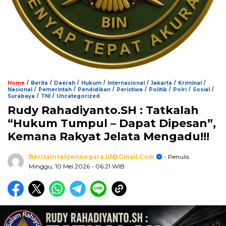
/
/
/
/
/
/
/
Home
Berita
Daerah
Hukum
Internasional
Jakarta
Kriminal
/
/
/
/
/
/
/
Nasional
Pemerintah
Pendidikan
Peristiwa
Politik
Polri
Sosial
/
/
Surabaya
TNI
Uncategorized
Rudy Rahadiyanto.SH : Tatkalah
“Hukum Tumpul – Dapat Dipesan”,
Kemana Rakyat Jelata Mengadu!!!
Beritaintelijennegara.id@gmail.com
- Penulis
Minggu, 10 Mei 2026
- 06:21 WIB