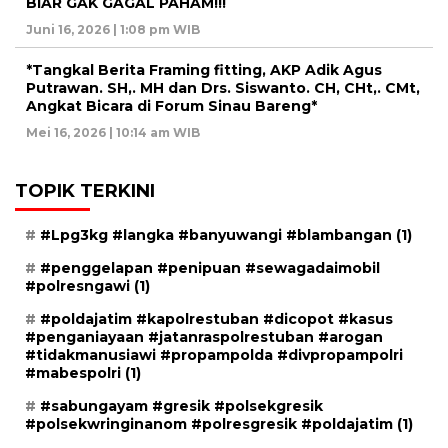
BIAR GAK GAGAL PAHAM!!!
Juni 16, 2026 | 1:08 pm WIB
*Tangkal Berita Framing fitting, AKP Adik Agus
Putrawan. SH,. MH dan Drs. Siswanto. CH, CHt,. CMt,
Angkat Bicara di Forum Sinau Bareng*
Mei 16, 2026 | 10:14 am WIB
TOPIK TERKINI
#Lpg3kg #langka #banyuwangi #blambangan
(1)
#penggelapan #penipuan #sewagadaimobil
#polresngawi
(1)
#poldajatim #kapolrestuban #dicopot #kasus
#penganiayaan #jatanraspolrestuban #arogan
#tidakmanusiawi #propampolda #divpropampolri
#mabespolri
(1)
#sabungayam #gresik #polsekgresik
#polsekwringinanom #polresgresik #poldajatim
(1)