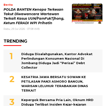
Berita
POLDA BANTEN Kenapa Terkesan
Takut Diwawancara Wartawan
Terkait Kasus UUN/FamFukTjhong,
Ketum FERADI WPI Prihatin
Rabu, 29 Jul 2026 - 07:08 WIB
TRENDING
Diduga Disalahgunakan, Kantor Advokat
Perlindungan Konsumen Nasional Di
Jombang Diduga Jadi “Perisai” Debt
Collector
KESATRIA JAWA BERSATU SOWAN KE
PETILASAN PANJI ASMORO BANGUN,
WARISAN LELUHUR TERABAIKAN DINAS
TERKAIT
Kepergok Bersama Pria Lain, Oknum HRD
Diduga Terlibat Insiden Kejar-kejaran