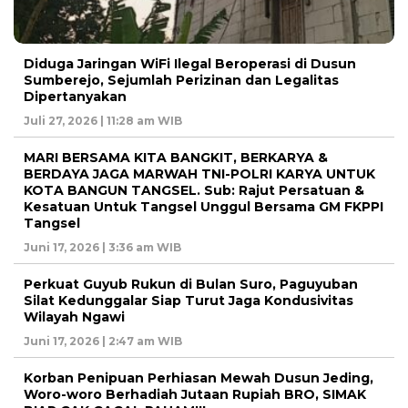
Diduga Jaringan WiFi Ilegal Beroperasi di Dusun
Sumberejo, Sejumlah Perizinan dan Legalitas
Dipertanyakan
Juli 27, 2026 | 11:28 am WIB
MARI BERSAMA KITA BANGKIT, BERKARYA &
BERDAYA JAGA MARWAH TNI-POLRI KARYA UNTUK
KOTA BANGUN TANGSEL. Sub: Rajut Persatuan &
Kesatuan Untuk Tangsel Unggul Bersama GM FKPPI
Tangsel
Juni 17, 2026 | 3:36 am WIB
Perkuat Guyub Rukun di Bulan Suro, Paguyuban
Silat Kedunggalar Siap Turut Jaga Kondusivitas
Wilayah Ngawi
Juni 17, 2026 | 2:47 am WIB
Korban Penipuan Perhiasan Mewah Dusun Jeding,
Woro-woro Berhadiah Jutaan Rupiah BRO, SIMAK