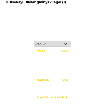
#sekayu #kilangminyakilegal
(1)
Senin, 25 Safar 1448 H / 10 Agustus 2026
Imsak
04:34
Subuh
04:44
Dzuhur
12:02
Ashar
15:22
Maghrib
17:58
Isya
19:09
Waktu sholat berikutnya dalam:
1 jam 20 menit 48 detik
Sumber: Kemenag