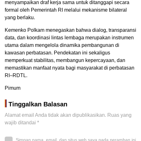
menyampaikan draf kerja sama untuk ditanggapi secara
formal oleh Pemerintah RI melalui mekanisme bilateral
yang berlaku.
Kemenko Polkam menegaskan bahwa dialog, transparansi
data, dan koordinasi lintas lembaga merupakan instrumen
utama dalam mengelola dinamika pembangunan di
kawasan perbatasan. Pendekatan ini sekaligus
memperkuat stabilitas, membangun kepercayaan, dan
memastikan manfaat nyata bagi masyarakat di perbatasan
RI–RDTL.
Pimum
Tinggalkan Balasan
Alamat email Anda tidak akan dipublikasikan.
Ruas yang
wajib ditandai
*
Simpan nama, email, dan situs web saya pada peramban ini