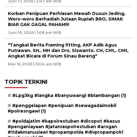
Juni 17, 2026 | 2:47 am WIB
Korban Penipuan Perhiasan Mewah Dusun Jeding,
Woro-woro Berhadiah Jutaan Rupiah BRO, SIMAK
BIAR GAK GAGAL PAHAM!!!
Juni 16, 2026 | 1:08 pm WIB
*Tangkal Berita Framing fitting, AKP Adik Agus
Putrawan. SH,. MH dan Drs. Siswanto. CH, CHt,. CMt,
Angkat Bicara di Forum Sinau Bareng*
Mei 16, 2026 | 10:14 am WIB
TOPIK TERKINI
#Lpg3kg #langka #banyuwangi #blambangan
(1)
#penggelapan #penipuan #sewagadaimobil
#polresngawi
(1)
#poldajatim #kapolrestuban #dicopot #kasus
#penganiayaan #jatanraspolrestuban #arogan
#tidakmanusiawi #propampolda #divpropampolri