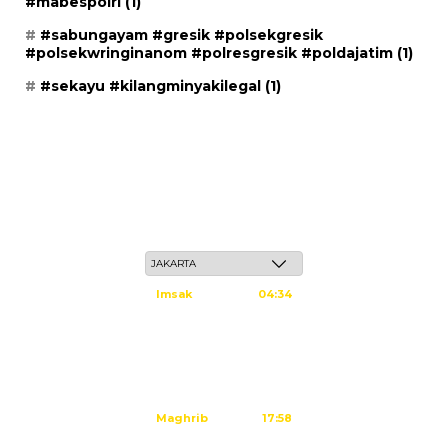
#mabespolri
(1)
#sabungayam #gresik #polsekgresik
#polsekwringinanom #polresgresik #poldajatim
(1)
#sekayu #kilangminyakilegal
(1)
Ahad, 24 Safar 1448 H / 09 Agustus 2026
Imsak
04:34
Subuh
04:44
Dzuhur
12:02
Ashar
15:23
Maghrib
17:58