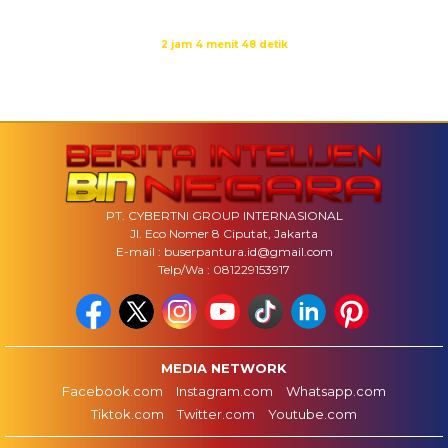
Isya
19:09
Waktu sholat berikutnya dalam:
2 jam 4 menit 48 detik
Sumber: Kemenag
PT. CYBERTNI GROUP INTERNASIONAL
Jl. Eco Nomer 8 Ciputat, Jakarta
E-mail : buserpantura.id@gmail.com
Telp/Wa : 081229153917
MEDIA NETWORK
Facebook.com
Instagram.com
Whatsapp.com
Tiktok.com
Twitter.com
Youtube.com