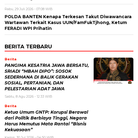
Rabu, 29 Juli 2026 - 07:08 WIB
POLDA BANTEN Kenapa Terkesan Takut Diwawancara
Wartawan Terkait Kasus UUN/FamFukTjhong, Ketum
FERADI WPI Prihatin
BERITA TERBARU
Berita
PANGIMA KESATRIA JAWA BERSATU,
SRIADI “MBAH DIPO”: SOSOK
SEDERHANA DI BALIK GERAKAN
SOSIAL, PERTANIAN, DAN
PELESTARIAN ADAT JAWA
Sabtu, 8 Agu 2026 - 12:33 WIB
Berita
Ketua Umum GNTP: Korupsi Berawal
dari Politik Berbiaya Tinggi, Negara
Harus Memutus Mata Rantai “Bisnis
Kekuasaan”
Kamis, 30 Jul 2026 - 04:50 WIB