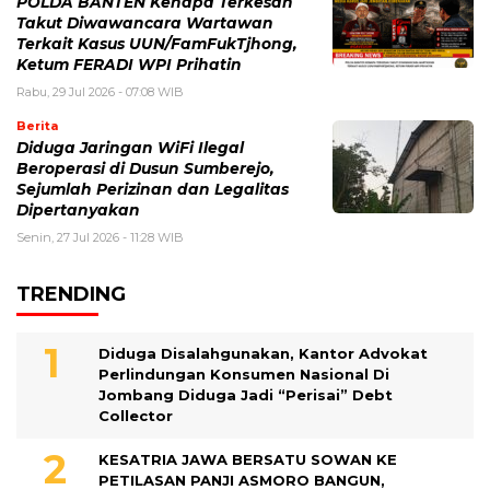
POLDA BANTEN Kenapa Terkesan
Takut Diwawancara Wartawan
Terkait Kasus UUN/FamFukTjhong,
Ketum FERADI WPI Prihatin
Rabu, 29 Jul 2026 - 07:08 WIB
Berita
Diduga Jaringan WiFi Ilegal
Beroperasi di Dusun Sumberejo,
Sejumlah Perizinan dan Legalitas
Dipertanyakan
Senin, 27 Jul 2026 - 11:28 WIB
TRENDING
Diduga Disalahgunakan, Kantor Advokat
Perlindungan Konsumen Nasional Di
Jombang Diduga Jadi “Perisai” Debt
Collector
KESATRIA JAWA BERSATU SOWAN KE
PETILASAN PANJI ASMORO BANGUN,