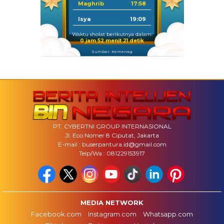
Maghrib
17:58
Isya
19:09
Waktu sholat berikutnya dalam:
0 jam 52 menit 20 detik
Sumber: Kemenag
PT. CYBERTNI GROUP INTERNASIONAL
Jl. Eco Nomer 8 Ciputat, Jakarta
E-mail : buserpantura.id@gmail.com
Telp/Wa : 081229153917
MEDIA NETWORK
Facebook.com
Instagram.com
Whatsapp.com