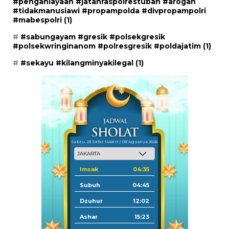
#penganiayaan #jatanraspolrestuban #arogan
#tidakmanusiawi #propampolda #divpropampolri
#mabespolri
(1)
#sabungayam #gresik #polsekgresik
#polsekwringinanom #polresgresik #poldajatim
(1)
#sekayu #kilangminyakilegal
(1)
Sabtu, 23 Safar 1448 H / 08 Agustus 2026
Imsak
04:35
Subuh
04:45
Dzuhur
12:02
Ashar
15:23