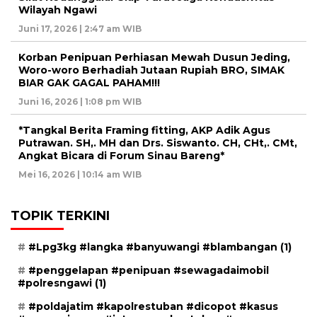
Wilayah Ngawi
Juni 17, 2026 | 2:47 am WIB
Korban Penipuan Perhiasan Mewah Dusun Jeding,
Woro-woro Berhadiah Jutaan Rupiah BRO, SIMAK
BIAR GAK GAGAL PAHAM!!!
Juni 16, 2026 | 1:08 pm WIB
*Tangkal Berita Framing fitting, AKP Adik Agus
Putrawan. SH,. MH dan Drs. Siswanto. CH, CHt,. CMt,
Angkat Bicara di Forum Sinau Bareng*
Mei 16, 2026 | 10:14 am WIB
TOPIK TERKINI
#Lpg3kg #langka #banyuwangi #blambangan
(1)
#penggelapan #penipuan #sewagadaimobil
#polresngawi
(1)
#poldajatim #kapolrestuban #dicopot #kasus