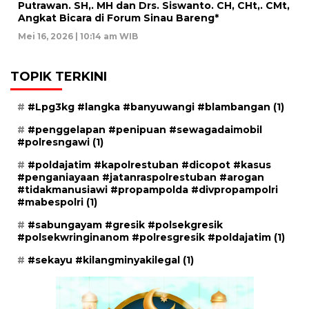
Putrawan. SH,. MH dan Drs. Siswanto. CH, CHt,. CMt,
Angkat Bicara di Forum Sinau Bareng*
Mei 16, 2026 | 10:14 am WIB
TOPIK TERKINI
#Lpg3kg #langka #banyuwangi #blambangan
(1)
#penggelapan #penipuan #sewagadaimobil
#polresngawi
(1)
#poldajatim #kapolrestuban #dicopot #kasus
#penganiayaan #jatanraspolrestuban #arogan
#tidakmanusiawi #propampolda #divpropampolri
#mabespolri
(1)
#sabungayam #gresik #polsekgresik
#polsekwringinanom #polresgresik #poldajatim
(1)
#sekayu #kilangminyakilegal
(1)