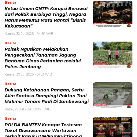
Berita
Ketua Umum GNTP: Korupsi Berawal
dari Politik Berbiaya Tinggi, Negara
Harus Memutus Mata Rantai “Bisnis
Kekuasaan”
Kamis, 30 Jul 2026 - 04:50 WIB
Berita
Polsek Ngusikan Melakukan
Pengecekani Tanaman Jagung
Bantuan Dinas Pertanian melalui
Polres Jombang
Kamis, 30 Jul 2026 - 01:53 WIB
Berita
Dukung Ketahanan Pangan, Sertu
Alim Santoso Dampingi Poktan Tani
Makmur Tanam Padi Di Jambewangi
Rabu, 29 Jul 2026 - 08:21 WIB
Berita
POLDA BANTEN Kenapa Terkesan
Takut Diwawancara Wartawan
Terkait Kasus UUN/FamFukTjhong,