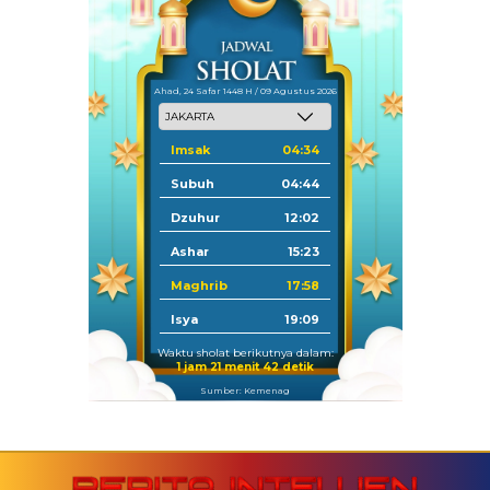
Ahad, 24 Safar 1448 H / 09 Agustus 2026
Imsak
04:34
Subuh
04:44
Dzuhur
12:02
Ashar
15:23
Maghrib
17:58
Isya
19:09
Waktu sholat berikutnya dalam:
1 jam 21 menit 41 detik
Sumber: Kemenag