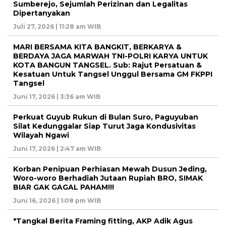
Sumberejo, Sejumlah Perizinan dan Legalitas
Dipertanyakan
Juli 27, 2026 | 11:28 am WIB
MARI BERSAMA KITA BANGKIT, BERKARYA &
BERDAYA JAGA MARWAH TNI-POLRI KARYA UNTUK
KOTA BANGUN TANGSEL. Sub: Rajut Persatuan &
Kesatuan Untuk Tangsel Unggul Bersama GM FKPPI
Tangsel
Juni 17, 2026 | 3:36 am WIB
Perkuat Guyub Rukun di Bulan Suro, Paguyuban
Silat Kedunggalar Siap Turut Jaga Kondusivitas
Wilayah Ngawi
Juni 17, 2026 | 2:47 am WIB
Korban Penipuan Perhiasan Mewah Dusun Jeding,
Woro-woro Berhadiah Jutaan Rupiah BRO, SIMAK
BIAR GAK GAGAL PAHAM!!!
Juni 16, 2026 | 1:08 pm WIB
*Tangkal Berita Framing fitting, AKP Adik Agus