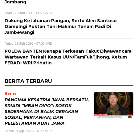
Jombang
Rabu, 29 Juli 2026 - 08:21 WIB
Dukung Ketahanan Pangan, Sertu Alim Santoso
Dampingi Poktan Tani Makmur Tanam Padi Di
Jambewangi
Rabu, 29 Juli 2026 - 07:08 WIB
POLDA BANTEN Kenapa Terkesan Takut Diwawancara
Wartawan Terkait Kasus UUN/FamFukTjhong, Ketum
FERADI WPI Prihatin
BERITA TERBARU
Berita
PANGIMA KESATRIA JAWA BERSATU,
SRIADI “MBAH DIPO”: SOSOK
SEDERHANA DI BALIK GERAKAN
SOSIAL, PERTANIAN, DAN
PELESTARIAN ADAT JAWA
Sabtu, 8 Agu 2026 - 12:33 WIB