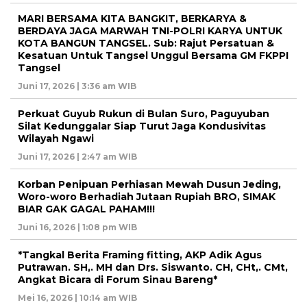
MARI BERSAMA KITA BANGKIT, BERKARYA &
BERDAYA JAGA MARWAH TNI-POLRI KARYA UNTUK
KOTA BANGUN TANGSEL. Sub: Rajut Persatuan &
Kesatuan Untuk Tangsel Unggul Bersama GM FKPPI
Tangsel
Juni 17, 2026 | 3:36 am WIB
Perkuat Guyub Rukun di Bulan Suro, Paguyuban
Silat Kedunggalar Siap Turut Jaga Kondusivitas
Wilayah Ngawi
Juni 17, 2026 | 2:47 am WIB
Korban Penipuan Perhiasan Mewah Dusun Jeding,
Woro-woro Berhadiah Jutaan Rupiah BRO, SIMAK
BIAR GAK GAGAL PAHAM!!!
Juni 16, 2026 | 1:08 pm WIB
*Tangkal Berita Framing fitting, AKP Adik Agus
Putrawan. SH,. MH dan Drs. Siswanto. CH, CHt,. CMt,
Angkat Bicara di Forum Sinau Bareng*
Mei 16, 2026 | 10:14 am WIB