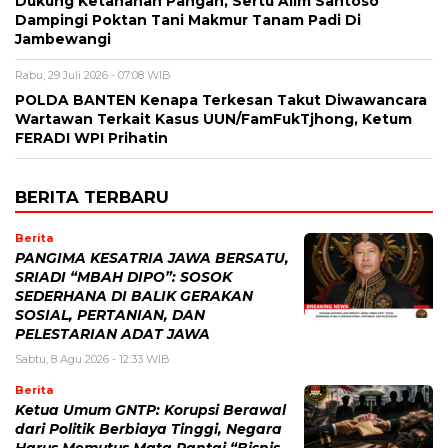
Dukung Ketahanan Pangan, Sertu Alim Santoso
Dampingi Poktan Tani Makmur Tanam Padi Di
Jambewangi
Rabu, 29 Juli 2026 - 07:08 WIB
POLDA BANTEN Kenapa Terkesan Takut Diwawancara
Wartawan Terkait Kasus UUN/FamFukTjhong, Ketum
FERADI WPI Prihatin
BERITA TERBARU
Berita
PANGIMA KESATRIA JAWA BERSATU,
SRIADI “MBAH DIPO”: SOSOK
SEDERHANA DI BALIK GERAKAN
SOSIAL, PERTANIAN, DAN
PELESTARIAN ADAT JAWA
Sabtu, 8 Agu 2026 - 12:33 WIB
Berita
Ketua Umum GNTP: Korupsi Berawal
dari Politik Berbiaya Tinggi, Negara