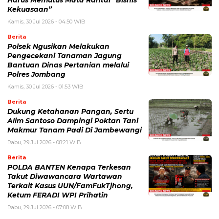
Harus Memutus Mata Rantai “Bisnis
Kekuasaan”
Kamis, 30 Jul 2026 - 04:50 WIB
Berita
Polsek Ngusikan Melakukan
Pengecekani Tanaman Jagung
Bantuan Dinas Pertanian melalui
Polres Jombang
Kamis, 30 Jul 2026 - 01:53 WIB
Berita
Dukung Ketahanan Pangan, Sertu
Alim Santoso Dampingi Poktan Tani
Makmur Tanam Padi Di Jambewangi
Rabu, 29 Jul 2026 - 08:21 WIB
Berita
POLDA BANTEN Kenapa Terkesan
Takut Diwawancara Wartawan
Terkait Kasus UUN/FamFukTjhong,
Ketum FERADI WPI Prihatin
Rabu, 29 Jul 2026 - 07:08 WIB