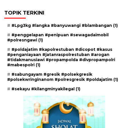
TOPIK TERKINI
#Lpg3kg #langka #banyuwangi #blambangan
(1)
#penggelapan #penipuan #sewagadaimobil
#polresngawi
(1)
#poldajatim #kapolrestuban #dicopot #kasus
#penganiayaan #jatanraspolrestuban #arogan
#tidakmanusiawi #propampolda #divpropampolri
#mabespolri
(1)
#sabungayam #gresik #polsekgresik
#polsekwringinanom #polresgresik #poldajatim
(1)
#sekayu #kilangminyakilegal
(1)