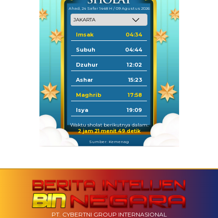
Ahad, 24 Safar 1448 H / 09 Agustus 2026
Imsak
04:34
Subuh
04:44
Dzuhur
12:02
Ashar
15:23
Maghrib
17:58
Isya
19:09
Waktu sholat berikutnya dalam:
2 jam 21 menit 49 detik
Sumber: Kemenag
PT. CYBERTNI GROUP INTERNASIONAL