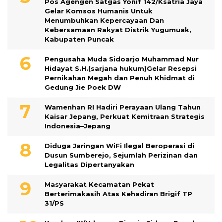
Pos Agengen Satgas Yonif 142/Ksatria Jaya
Gelar Komsos Humanis Untuk
Menumbuhkan Kepercayaan Dan
Kebersamaan Rakyat Distrik Yugumuak,
Kabupaten Puncak
Pengusaha Muda Sidoarjo Muhammad Nur
Hidayat S.H.(sarjana hukum)Gelar Resepsi
Pernikahan Megah dan Penuh Khidmat di
Gedung Jie Poek DW
Wamenhan RI Hadiri Perayaan Ulang Tahun
Kaisar Jepang, Perkuat Kemitraan Strategis
Indonesia–Jepang
Diduga Jaringan WiFi Ilegal Beroperasi di
Dusun Sumberejo, Sejumlah Perizinan dan
Legalitas Dipertanyakan
Masyarakat Kecamatan Pekat
Berterimakasih Atas Kehadiran Brigif TP
31/PS