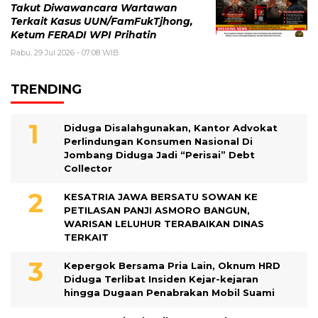
Takut Diwawancara Wartawan
Terkait Kasus UUN/FamFukTjhong,
Ketum FERADI WPI Prihatin
Rabu, 29 Jul 2026 - 07:08 WIB
TRENDING
Diduga Disalahgunakan, Kantor Advokat
Perlindungan Konsumen Nasional Di
Jombang Diduga Jadi “Perisai” Debt
Collector
KESATRIA JAWA BERSATU SOWAN KE
PETILASAN PANJI ASMORO BANGUN,
WARISAN LELUHUR TERABAIKAN DINAS
TERKAIT
Kepergok Bersama Pria Lain, Oknum HRD
Diduga Terlibat Insiden Kejar-kejaran
hingga Dugaan Penabrakan Mobil Suami