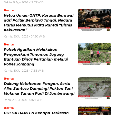
Sabtu, 8 Agu 2026 - 12:33 WIB
Berita
Ketua Umum GNTP: Korupsi Berawal
dari Politik Berbiaya Tinggi, Negara
Harus Memutus Mata Rantai “Bisnis
Kekuasaan”
Kamis, 30 Jul 2026 - 04:50 WIB
Berita
Polsek Ngusikan Melakukan
Pengecekani Tanaman Jagung
Bantuan Dinas Pertanian melalui
Polres Jombang
Kamis, 30 Jul 2026 - 01:53 WIB
Berita
Dukung Ketahanan Pangan, Sertu
Alim Santoso Dampingi Poktan Tani
Makmur Tanam Padi Di Jambewangi
Rabu, 29 Jul 2026 - 08:21 WIB
Berita
POLDA BANTEN Kenapa Terkesan