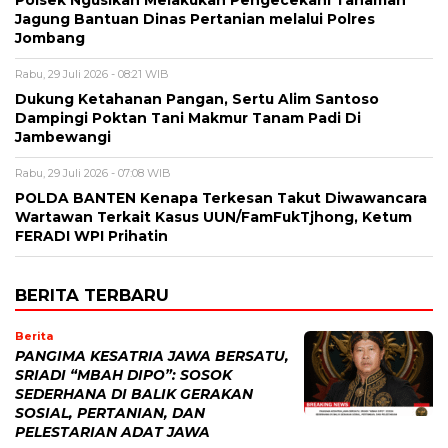
Polsek Ngusikan Melakukan Pengecekani Tanaman
Jagung Bantuan Dinas Pertanian melalui Polres
Jombang
Rabu, 29 Juli 2026 - 08:21 WIB
Dukung Ketahanan Pangan, Sertu Alim Santoso
Dampingi Poktan Tani Makmur Tanam Padi Di
Jambewangi
Rabu, 29 Juli 2026 - 07:08 WIB
POLDA BANTEN Kenapa Terkesan Takut Diwawancara
Wartawan Terkait Kasus UUN/FamFukTjhong, Ketum
FERADI WPI Prihatin
BERITA TERBARU
Berita
PANGIMA KESATRIA JAWA BERSATU,
SRIADI “MBAH DIPO”: SOSOK
SEDERHANA DI BALIK GERAKAN
SOSIAL, PERTANIAN, DAN
PELESTARIAN ADAT JAWA