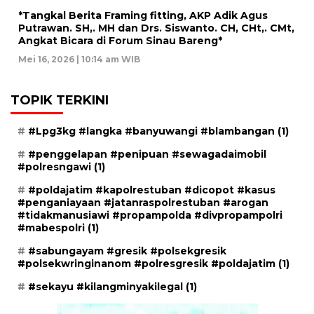
*Tangkal Berita Framing fitting, AKP Adik Agus
Putrawan. SH,. MH dan Drs. Siswanto. CH, CHt,. CMt,
Angkat Bicara di Forum Sinau Bareng*
Mei 16, 2026 | 10:14 am WIB
TOPIK TERKINI
#Lpg3kg #langka #banyuwangi #blambangan
(1)
#penggelapan #penipuan #sewagadaimobil
#polresngawi
(1)
#poldajatim #kapolrestuban #dicopot #kasus
#penganiayaan #jatanraspolrestuban #arogan
#tidakmanusiawi #propampolda #divpropampolri
#mabespolri
(1)
#sabungayam #gresik #polsekgresik
#polsekwringinanom #polresgresik #poldajatim
(1)
#sekayu #kilangminyakilegal
(1)