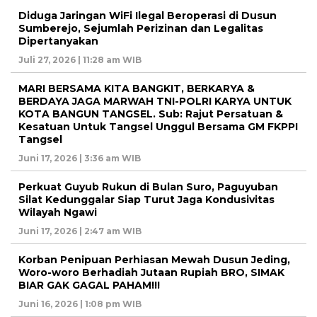
Diduga Jaringan WiFi Ilegal Beroperasi di Dusun
Sumberejo, Sejumlah Perizinan dan Legalitas
Dipertanyakan
Juli 27, 2026 | 11:28 am WIB
MARI BERSAMA KITA BANGKIT, BERKARYA &
BERDAYA JAGA MARWAH TNI-POLRI KARYA UNTUK
KOTA BANGUN TANGSEL. Sub: Rajut Persatuan &
Kesatuan Untuk Tangsel Unggul Bersama GM FKPPI
Tangsel
Juni 17, 2026 | 3:36 am WIB
Perkuat Guyub Rukun di Bulan Suro, Paguyuban
Silat Kedunggalar Siap Turut Jaga Kondusivitas
Wilayah Ngawi
Juni 17, 2026 | 2:47 am WIB
Korban Penipuan Perhiasan Mewah Dusun Jeding,
Woro-woro Berhadiah Jutaan Rupiah BRO, SIMAK
BIAR GAK GAGAL PAHAM!!!
Juni 16, 2026 | 1:08 pm WIB