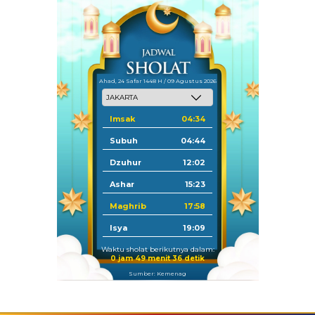
Ahad, 24 Safar 1448 H / 09 Agustus 2026
Imsak
04:34
Subuh
04:44
Dzuhur
12:02
Ashar
15:23
Maghrib
17:58
Isya
19:09
Waktu sholat berikutnya dalam:
0 jam 49 menit 35 detik
Sumber: Kemenag