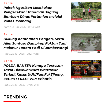
Berita
Polsek Ngusikan Melakukan
Pengecekani Tanaman Jagung
Bantuan Dinas Pertanian melalui
Polres Jombang
Kamis, 30 Jul 2026 - 01:53 WIB
Berita
Dukung Ketahanan Pangan, Sertu
Alim Santoso Dampingi Poktan Tani
Makmur Tanam Padi Di Jambewangi
Rabu, 29 Jul 2026 - 08:21 WIB
Berita
POLDA BANTEN Kenapa Terkesan
Takut Diwawancara Wartawan
Terkait Kasus UUN/FamFukTjhong,
Ketum FERADI WPI Prihatin
Rabu, 29 Jul 2026 - 07:08 WIB
TRENDING