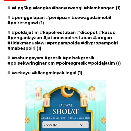
#Lpg3kg #langka #banyuwangi #blambangan
(1)
#penggelapan #penipuan #sewagadaimobil
#polresngawi
(1)
#poldajatim #kapolrestuban #dicopot #kasus
#penganiayaan #jatanraspolrestuban #arogan
#tidakmanusiawi #propampolda #divpropampolri
#mabespolri
(1)
#sabungayam #gresik #polsekgresik
#polsekwringinanom #polresgresik #poldajatim
(1)
#sekayu #kilangminyakilegal
(1)
Ahad, 24 Safar 1448 H / 09 Agustus 2026