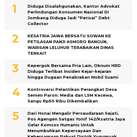
Diduga Disalahgunakan, Kantor Advokat
Perlindungan Konsumen Nasional Di
Jombang Diduga Jadi “Perisai” Debt
Collector
KESATRIA JAWA BERSATU SOWAN KE
PETILASAN PANJI ASMORO BANGUN,
WARISAN LELUHUR TERABAIKAN DINAS
TERKAIT
Kepergok Bersama Pria Lain, Oknum HRD
Diduga Terlibat Insiden Kejar-kejaran
hingga Dugaan Penabrakan Mobil Suami
Kontroversi Pelantikan Perangkat Desa
Semen Paron: Media dan LSM Kecewa,
Sangu Rp50 Ribu Dikembalikan
Dari Honai Mengalir Persaudaraan Sejati,
Pos Agengen Satgas Yonif 142/Ksatria Jaya
Gelar Komsos Humanis Untuk
Menumbuhkan Kepercayaan Dan
Kebersamaan Rakyat Distrik Yugumuak,