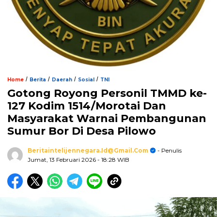
/
/
/
/
Home
Berita
Daerah
Sosial
TNI
Gotong Royong Personil TMMD ke-
127 Kodim 1514/Morotai Dan
Masyarakat Warnai Pembangunan
Sumur Bor Di Desa Pilowo
Beritaintelijennegara.id@gmail.com
- Penulis
Jumat, 13 Februari 2026
- 18:28 WIB