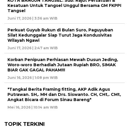
KOTA BANGUN TANGSEL. Sub: Rajut Persatuan &
Kesatuan Untuk Tangsel Unggul Bersama GM FKPPI
Tangsel
Juni 17, 2026 | 3:36 am WIB
Perkuat Guyub Rukun di Bulan Suro, Paguyuban
Silat Kedunggalar Siap Turut Jaga Kondusivitas
Wilayah Ngawi
Juni 17, 2026 | 2:47 am WIB
Korban Penipuan Perhiasan Mewah Dusun Jeding,
Woro-woro Berhadiah Jutaan Rupiah BRO, SIMAK
BIAR GAK GAGAL PAHAM!!!
Juni 16, 2026 | 1:08 pm WIB
*Tangkal Berita Framing fitting, AKP Adik Agus
Putrawan. SH,. MH dan Drs. Siswanto. CH, CHt,. CMt,
Angkat Bicara di Forum Sinau Bareng*
Mei 16, 2026 | 10:14 am WIB
TOPIK TERKINI