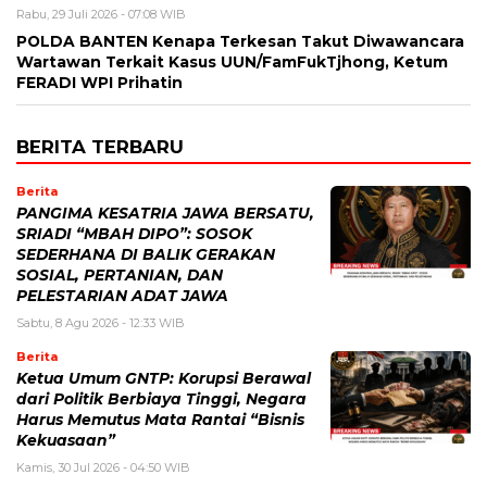
Rabu, 29 Juli 2026 - 07:08 WIB
POLDA BANTEN Kenapa Terkesan Takut Diwawancara
Wartawan Terkait Kasus UUN/FamFukTjhong, Ketum
FERADI WPI Prihatin
BERITA TERBARU
Berita
PANGIMA KESATRIA JAWA BERSATU,
SRIADI “MBAH DIPO”: SOSOK
SEDERHANA DI BALIK GERAKAN
SOSIAL, PERTANIAN, DAN
PELESTARIAN ADAT JAWA
Sabtu, 8 Agu 2026 - 12:33 WIB
Berita
Ketua Umum GNTP: Korupsi Berawal
dari Politik Berbiaya Tinggi, Negara
Harus Memutus Mata Rantai “Bisnis
Kekuasaan”
Kamis, 30 Jul 2026 - 04:50 WIB