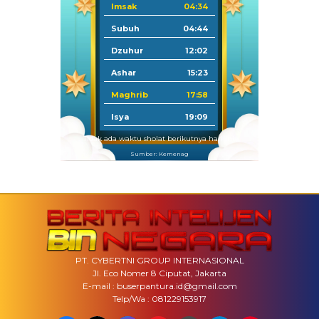
Imsak
04:34
Subuh
04:44
Dzuhur
12:02
Ashar
15:23
Maghrib
17:58
Isya
19:09
Tidak ada waktu sholat berikutnya hari ini.
Sumber: Kemenag
PT. CYBERTNI GROUP INTERNASIONAL
Jl. Eco Nomer 8 Ciputat, Jakarta
E-mail : buserpantura.id@gmail.com
Telp/Wa : 081229153917