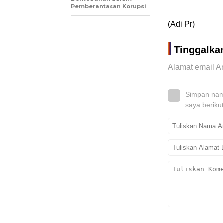
Pemberantasan Korupsi
(Adi Pr)
Tinggalka
Alamat email An
Simpan nama
saya beriku