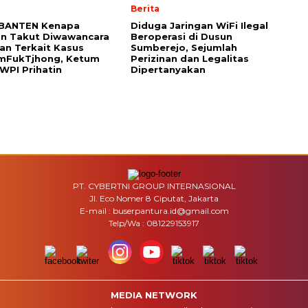
Berita
BANTEN Kenapa
Diduga Jaringan WiFi Ilegal
an Takut Diwawancara
Beroperasi di Dusun
n Terkait Kasus
Sumberejo, Sejumlah
mFukTjhong, Ketum
Perizinan dan Legalitas
WPI Prihatin
Dipertanyakan
PT. CYBERTNI GROUP INTERNASIONAL
Jl. Eco Nomer 8 Ciputat, Jakarta
E-mail : buserpantura.id@gmail.com
Telp/Wa : 081229153917
MEDIA NETWORK