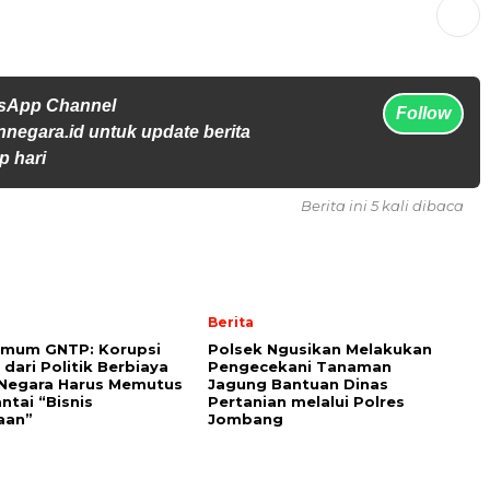
tsApp Channel
Follow
jennegara.id untuk update berita
p hari
Berita ini 5 kali dibaca
Berita
Umum GNTP: Korupsi
Polsek Ngusikan Melakukan
 dari Politik Berbiaya
Pengecekani Tanaman
 Negara Harus Memutus
Jagung Bantuan Dinas
ntai “Bisnis
Pertanian melalui Polres
aan”
Jombang