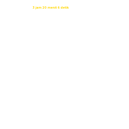
Waktu sholat berikutnya dalam:
3 jam 20 menit 6 detik
Sumber: Kemenag