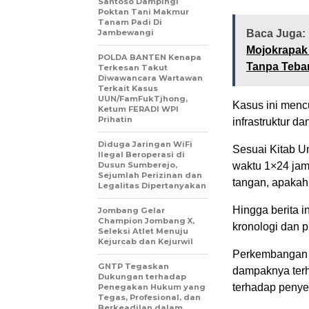
Santoso Dampingi
Poktan Tani Makmur
Tanam Padi Di
Jambewangi
Baca Juga:
Mojokrapak
POLDA BANTEN Kenapa
Tanpa Teban
Terkesan Takut
Diwawancara Wartawan
Terkait Kasus
UUN/FamFukTjhong,
Kasus ini mencu
Ketum FERADI WPI
Prihatin
infrastruktur d
Diduga Jaringan WiFi
Sesuai Kitab 
Ilegal Beroperasi di
Dusun Sumberejo,
waktu 1×24 jam
Sejumlah Perizinan dan
tangan, apakah
Legalitas Dipertanyakan
Hingga berita i
Jombang Gelar
Champion Jombang X,
kronologi dan pi
Seleksi Atlet Menuju
Kejurcab dan Kejurwil
Perkembangan k
GNTP Tegaskan
dampaknya terh
Dukungan terhadap
terhadap penye
Penegakan Hukum yang
Tegas, Profesional, dan
Berkeadilan dalam