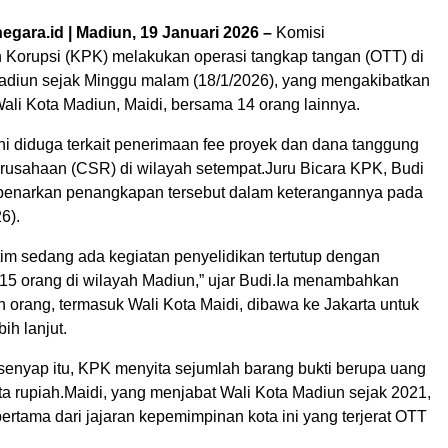
negara.id | Madiun, 19 Januari 2026 –
Komisi
Korupsi (KPK) melakukan operasi tangkap tangan (OTT) di
adiun sejak Minggu malam (18/1/2026), yang mengakibatkan
li Kota Madiun, Maidi, bersama 14 orang lainnya.
i diduga terkait penerimaan fee proyek dan dana tanggung
erusahaan (CSR) di wilayah setempat.Juru Bicara KPK, Budi
benarkan penangkapan tersebut dalam keterangannya pada
6).
i tim sedang ada kegiatan penyelidikan tertutup dengan
 orang di wilayah Madiun,” ujar Budi.Ia menambahkan
 orang, termasuk Wali Kota Maidi, dibawa ke Jakarta untuk
ih lanjut.
senyap itu, KPK menyita sejumlah barang bukti berupa uang
uta rupiah.Maidi, yang menjabat Wali Kota Madiun sejak 2021,
ertama dari jajaran kepemimpinan kota ini yang terjerat OTT