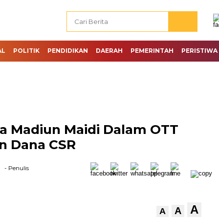
AL
POLITIK
PENDIDIKAN
DAERAH
PEMERINTAH
PERISTIWA
a Madiun Maidi Dalam OTT
an Dana CSR
- Penulis
A
A
A