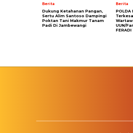
Berita
Berita
Dukung Ketahanan Pangan,
POLDA 
Sertu Alim Santoso Dampingi
Terkes
Poktan Tani Makmur Tanam
Wartawa
Padi Di Jambewangi
UUN/Fa
FERADI 