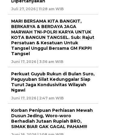
Dipertanyakan
Juli 27, 2026 | 11:28 am WIB
MARI BERSAMA KITA BANGKIT,
BERKARYA & BERDAYA JAGA
MARWAH TNI-POLRI KARYA UNTUK
KOTA BANGUN TANGSEL. Sub: Rajut
Persatuan & Kesatuan Untuk
Tangsel Unggul Bersama GM FKPPI
Tangsel
Juni 17, 2026 | 3:36 am WIB
Perkuat Guyub Rukun di Bulan Suro,
Paguyuban Silat Kedunggalar Siap
Turut Jaga Kondusivitas Wilayah
Ngawi
Juni 17, 2026 | 2:47 am WIB
Korban Penipuan Perhiasan Mewah
Dusun Jeding, Woro-woro
Berhadiah Jutaan Rupiah BRO,
SIMAK BIAR GAK GAGAL PAHAM!!!
Juni 16, 2026 | 1:08 pm WIB