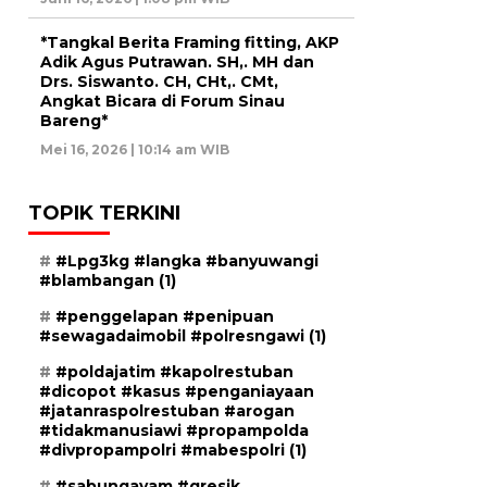
*Tangkal Berita Framing fitting, AKP
Adik Agus Putrawan. SH,. MH dan
Drs. Siswanto. CH, CHt,. CMt,
Angkat Bicara di Forum Sinau
Bareng*
Mei 16, 2026 | 10:14 am WIB
TOPIK TERKINI
#Lpg3kg #langka #banyuwangi
#blambangan
(1)
#penggelapan #penipuan
#sewagadaimobil #polresngawi
(1)
#poldajatim #kapolrestuban
#dicopot #kasus #penganiayaan
#jatanraspolrestuban #arogan
#tidakmanusiawi #propampolda
#divpropampolri #mabespolri
(1)
#sabungayam #gresik