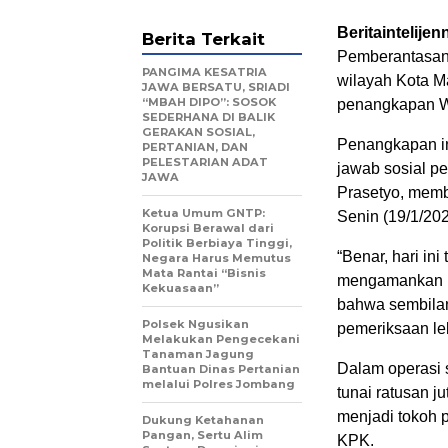
Beritaintelijen
Berita Terkait
Pemberantasan 
PANGIMA KESATRIA
wilayah Kota M
JAWA BERSATU, SRIADI
“MBAH DIPO”: SOSOK
penangkapan Wa
SEDERHANA DI BALIK
GERAKAN SOSIAL,
Penangkapan in
PERTANIAN, DAN
PELESTARIAN ADAT
jawab sosial p
JAWA
Prasetyo, mem
Ketua Umum GNTP:
Senin (19/1/202
Korupsi Berawal dari
Politik Berbiaya Tinggi,
“Benar, hari in
Negara Harus Memutus
Mata Rantai “Bisnis
mengamankan 15
Kekuasaan”
bahwa sembilan
Polsek Ngusikan
pemeriksaan leb
Melakukan Pengecekani
Tanaman Jagung
Dalam operasi 
Bantuan Dinas Pertanian
melalui Polres Jombang
tunai ratusan j
menjadi tokoh p
Dukung Ketahanan
Pangan, Sertu Alim
KPK.