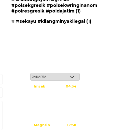
#polsekgresik #polsekwringinanom
#polresgresik #poldajatim
(1)
#sekayu #kilangminyakilegal
(1)
Ahad, 24 Safar 1448 H / 09 Agustus 2026
Imsak
04:34
Subuh
04:44
Dzuhur
12:02
Ashar
15:23
Maghrib
17:58
Isya
19:09