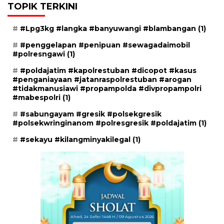
TOPIK TERKINI
#Lpg3kg #langka #banyuwangi #blambangan
(1)
#penggelapan #penipuan #sewagadaimobil
#polresngawi
(1)
#poldajatim #kapolrestuban #dicopot #kasus
#penganiayaan #jatanraspolrestuban #arogan
#tidakmanusiawi #propampolda #divpropampolri
#mabespolri
(1)
#sabungayam #gresik #polsekgresik
#polsekwringinanom #polresgresik #poldajatim
(1)
#sekayu #kilangminyakilegal
(1)
Ahad, 24 Safar 1448 H / 09 Agustus 2026