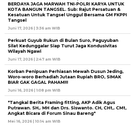
BERDAYA JAGA MARWAH TNI-POLRI KARYA UNTUK
KOTA BANGUN TANGSEL. Sub: Rajut Persatuan &
Kesatuan Untuk Tangsel Unggul Bersama GM FKPPI
Tangsel
Juni 17, 2026 | 3:36 am WIB
Perkuat Guyub Rukun di Bulan Suro, Paguyuban
Silat Kedunggalar Siap Turut Jaga Kondusivitas
Wilayah Ngawi
Juni 17, 2026 | 2:47 am WIB
Korban Penipuan Perhiasan Mewah Dusun Jeding,
Woro-woro Berhadiah Jutaan Rupiah BRO, SIMAK
BIAR GAK GAGAL PAHAM!!!
Juni 16, 2026 | 1:08 pm WIB
*Tangkal Berita Framing fitting, AKP Adik Agus
Putrawan. SH,. MH dan Drs. Siswanto. CH, CHt,. CMt,
Angkat Bicara di Forum Sinau Bareng*
Mei 16, 2026 | 10:14 am WIB