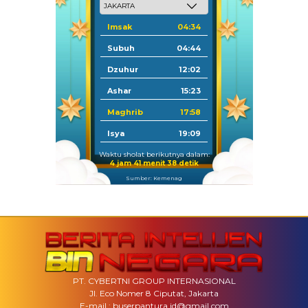
Imsak
04:34
Subuh
04:44
Dzuhur
12:02
Ashar
15:23
Maghrib
17:58
Isya
19:09
Waktu sholat berikutnya dalam:
4 jam 41 menit 37 detik
Sumber: Kemenag
PT. CYBERTNI GROUP INTERNASIONAL
Jl. Eco Nomer 8 Ciputat, Jakarta
E-mail : buserpantura.id@gmail.com