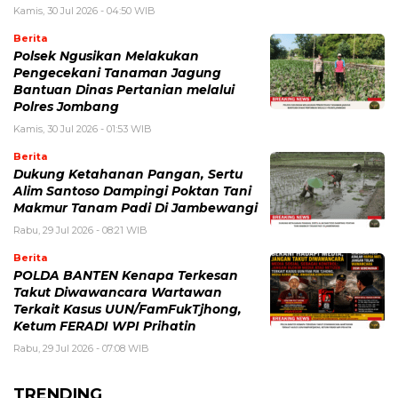
Kamis, 30 Jul 2026 - 04:50 WIB
Berita
Polsek Ngusikan Melakukan
Pengecekani Tanaman Jagung
Bantuan Dinas Pertanian melalui
Polres Jombang
Kamis, 30 Jul 2026 - 01:53 WIB
Berita
Dukung Ketahanan Pangan, Sertu
Alim Santoso Dampingi Poktan Tani
Makmur Tanam Padi Di Jambewangi
Rabu, 29 Jul 2026 - 08:21 WIB
Berita
POLDA BANTEN Kenapa Terkesan
Takut Diwawancara Wartawan
Terkait Kasus UUN/FamFukTjhong,
Ketum FERADI WPI Prihatin
Rabu, 29 Jul 2026 - 07:08 WIB
TRENDING