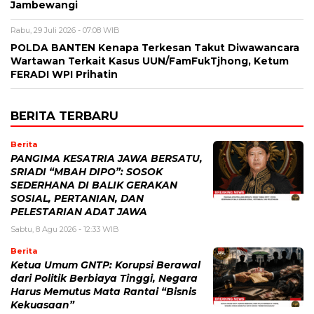
Jambewangi
Rabu, 29 Juli 2026 - 07:08 WIB
POLDA BANTEN Kenapa Terkesan Takut Diwawancara
Wartawan Terkait Kasus UUN/FamFukTjhong, Ketum
FERADI WPI Prihatin
BERITA TERBARU
Berita
PANGIMA KESATRIA JAWA BERSATU,
SRIADI “MBAH DIPO”: SOSOK
SEDERHANA DI BALIK GERAKAN
SOSIAL, PERTANIAN, DAN
PELESTARIAN ADAT JAWA
Sabtu, 8 Agu 2026 - 12:33 WIB
Berita
Ketua Umum GNTP: Korupsi Berawal
dari Politik Berbiaya Tinggi, Negara
Harus Memutus Mata Rantai “Bisnis
Kekuasaan”