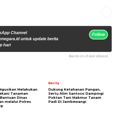
tsApp Channel
Follow
jennegara.id untuk update berita
p hari
Berita ini 21 kali dibaca
Berita
Ngusikan Melakukan
Dukung Ketahanan Pangan,
ekani Tanaman
Sertu Alim Santoso Dampingi
Bantuan Dinas
Poktan Tani Makmur Tanam
an melalui Polres
Padi Di Jambewangi
ng