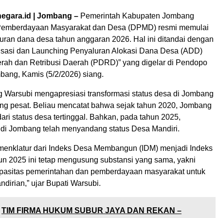
nnegara.id | Jombang –
Pemerintah Kabupaten Jombang
 Pemberdayaan Masyarakat dan Desa (DPMD) resmi memulai
uran dana desa tahun anggaran 2026. Hal ini ditandai dengan
isasi dan Launching Penyaluran Alokasi Dana Desa (ADD)
erah dan Retribusi Daerah (PDRD)” yang digelar di Pendopo
ang, Kamis (5/2/2026) siang.
 Warsubi mengapresiasi transformasi status desa di Jombang
g pesat. Beliau mencatat bahwa sejak tahun 2020, Jombang
dari status desa tertinggal. Bahkan, pada tahun 2025,
 di Jombang telah menyandang status Desa Mandiri.
enklatur dari Indeks Desa Membangun (IDM) menjadi Indeks
un 2025 ini tetap mengusung substansi yang sama, yakni
pasitas pemerintahan dan pemberdayaan masyarakat untuk
irian,” ujar Bupati Warsubi.
TIM FIRMA HUKUM SUBUR JAYA DAN REKAN –