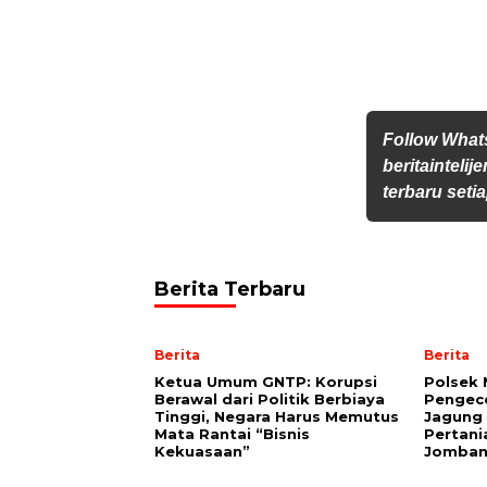
Follow Wha
beritainteli
terbaru setia
Berita Terbaru
Berita
Berita
Ketua Umum GNTP: Korupsi
Polsek 
Berawal dari Politik Berbiaya
Pengec
Tinggi, Negara Harus Memutus
Jagung 
Mata Rantai “Bisnis
Pertani
Kekuasaan”
Jomba