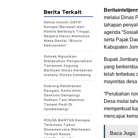
Beritaintelije
Berita Terkait
melalui Dinas
Ketua Umum GNTP:
tahapan penyal
Korupsi Berawal dari
Politik Berbiaya Tinggi,
agenda “Sosial
Negara Harus Memutus
serta Pajak Da
Mata Rantai “Bisnis
Kekuasaan”
Kabupaten Jomb
Polsek Ngusikan
Bupati Jombang
Melakukan Pengecekani
Tanaman Jagung
yang berkemban
Bantuan Dinas Pertanian
telah terbebas 
melalui Polres Jombang
mayoritas desa
Dukung Ketahanan
Pangan, Sertu Alim
“Perubahan nom
Santoso Dampingi
Poktan Tani Makmur
Desa mulai tah
Tanam Padi Di
memperkuat ka
Jambewangi
mencapai kemand
POLDA BANTEN Kenapa
Terkesan Takut
Diwawancara Wartawan
Baca Juga:
Terkait Kasus