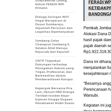
UUN/FamFukTjhong,
FERADI W
Ketum FERADI WPI
KETIDAKP
Prihatin
BANDONGA
Diduga Jaringan WiFi
Ilegal Beroperasi di
Dusun Sumberejo,
Pemkab Jombang
Sejumlah Perizinan dan
Legalitas Dipertanyakan
Alokasi Dana D
hasil pajak dae
Jombang Gelar
Champion Jombang X,
pajak daerah s
Seleksi Atlet Menuju
Rp1.922.319.30
Kejurcab dan Kejurwil
GNTP Tegaskan
Dana ini dihar
Dukungan terhadap
menjalankan fu
Penegakan Hukum yang
Tegas, Profesional, dan
kesejahteraan 
Berkeadilan dalam
Pemberantasan Korupsi
“Besarnya angga
Kepergok Bersama Pria
Perencanaan ha
Lain, Oknum HRD Diduga
Warsubi.
Terlibat Insiden Kejar-
kejaran hingga Dugaan
Penabrakan Mobil Suami
Kegiatan ini j