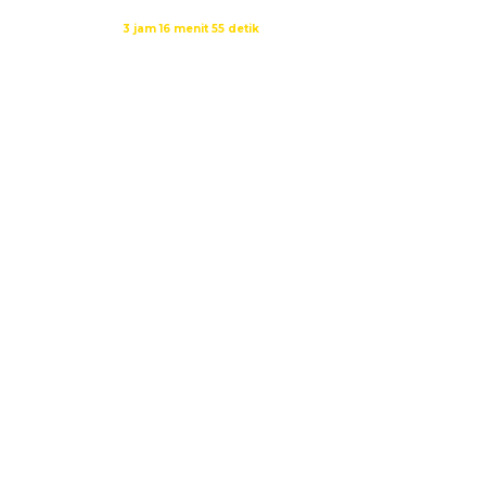
Waktu sholat berikutnya dalam:
3 jam 16 menit 54 detik
Sumber: Kemenag