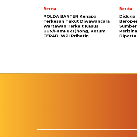
Berita
Berita
POLDA BANTEN Kenapa
Diduga 
Terkesan Takut Diwawancara
Beroper
Wartawan Terkait Kasus
Sumbere
UUN/FamFukTjhong, Ketum
Perizin
FERADI WPI Prihatin
Dipert