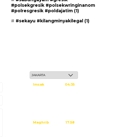
#polsekgresik #polsekwringinanom
#polresgresik #poldajatim
(1)
#sekayu #kilangminyakilegal
(1)
Sabtu, 23 Safar 1448 H / 08 Agustus 2026
Imsak
04:35
Subuh
04:45
Dzuhur
12:02
Ashar
15:23
Maghrib
17:58
Isya
19:09