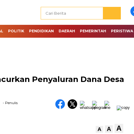
AL
POLITIK
PENDIDIKAN
DAERAH
PEMERINTAH
PERISTIWA
urkan Penyaluran Dana Desa
- Penulis
A
A
A