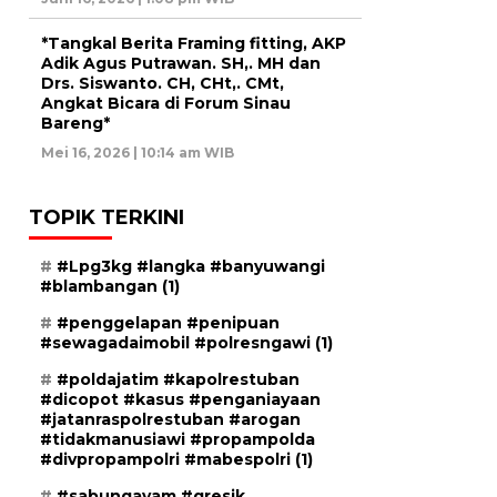
*Tangkal Berita Framing fitting, AKP
Adik Agus Putrawan. SH,. MH dan
Drs. Siswanto. CH, CHt,. CMt,
Angkat Bicara di Forum Sinau
Bareng*
Mei 16, 2026 | 10:14 am WIB
TOPIK TERKINI
#Lpg3kg #langka #banyuwangi
#blambangan
(1)
#penggelapan #penipuan
#sewagadaimobil #polresngawi
(1)
#poldajatim #kapolrestuban
#dicopot #kasus #penganiayaan
#jatanraspolrestuban #arogan
#tidakmanusiawi #propampolda
#divpropampolri #mabespolri
(1)
#sabungayam #gresik