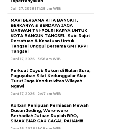
Dipertanyakan
Juli 27, 2026 | 11:28 am WIB
MARI BERSAMA KITA BANGKIT,
BERKARYA & BERDAYA JAGA
MARWAH TNI-POLRI KARYA UNTUK
KOTA BANGUN TANGSEL. Sub: Rajut
Persatuan & Kesatuan Untuk
Tangsel Unggul Bersama GM FKPPI
Tangsel
Juni 17, 2026 | 3:36 am WIB
Perkuat Guyub Rukun di Bulan Suro,
Paguyuban Silat Kedunggalar Siap
Turut Jaga Kondusivitas Wilayah
Ngawi
Juni 17, 2026 | 2:47 am WIB
Korban Penipuan Perhiasan Mewah
Dusun Jeding, Woro-woro
Berhadiah Jutaan Rupiah BRO,
SIMAK BIAR GAK GAGAL PAHAM!!!
Juni 16, 2026 | 1:08 pm WIB