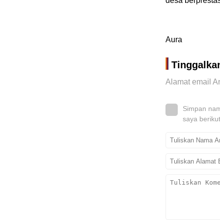
desa berprestas
Aura
Tinggalka
Alamat email An
Simpan nama
saya beriku