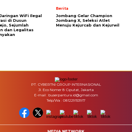
Berita
Jaringan WiFi Ilegal
Jombang Gelar Champion
asi di Dusun
Jombang X, Seleksi Atlet
jo, Sejumlah
Menuju Kejurcab dan Kejurwil
an dan Legalitas
anyakan
PT. CYBERTNI GROUP INTERNASIONAL
Jl. Eco Nomer 8 Ciputat, Jakarta
E-mail : buserpantura.id@gmail.com
Telp/Wa : 081229153917
MEDIA NETWORK