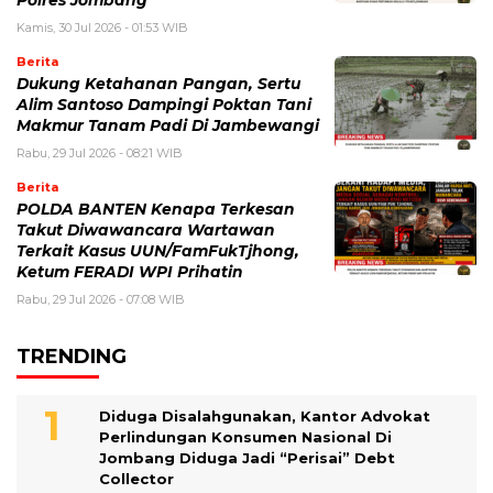
Polres Jombang
Kamis, 30 Jul 2026 - 01:53 WIB
Berita
Dukung Ketahanan Pangan, Sertu
Alim Santoso Dampingi Poktan Tani
Makmur Tanam Padi Di Jambewangi
Rabu, 29 Jul 2026 - 08:21 WIB
Berita
POLDA BANTEN Kenapa Terkesan
Takut Diwawancara Wartawan
Terkait Kasus UUN/FamFukTjhong,
Ketum FERADI WPI Prihatin
Rabu, 29 Jul 2026 - 07:08 WIB
TRENDING
Diduga Disalahgunakan, Kantor Advokat
Perlindungan Konsumen Nasional Di
Jombang Diduga Jadi “Perisai” Debt
Collector