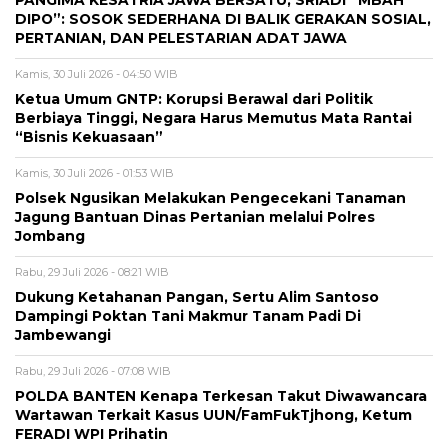
PANGIMA KESATRIA JAWA BERSATU, SRIADI “MBAH
DIPO”: SOSOK SEDERHANA DI BALIK GERAKAN SOSIAL,
PERTANIAN, DAN PELESTARIAN ADAT JAWA
Kamis, 30 Juli 2026 - 04:50 WIB
Ketua Umum GNTP: Korupsi Berawal dari Politik
Berbiaya Tinggi, Negara Harus Memutus Mata Rantai
“Bisnis Kekuasaan”
Kamis, 30 Juli 2026 - 01:53 WIB
Polsek Ngusikan Melakukan Pengecekani Tanaman
Jagung Bantuan Dinas Pertanian melalui Polres
Jombang
Rabu, 29 Juli 2026 - 08:21 WIB
Dukung Ketahanan Pangan, Sertu Alim Santoso
Dampingi Poktan Tani Makmur Tanam Padi Di
Jambewangi
Rabu, 29 Juli 2026 - 07:08 WIB
POLDA BANTEN Kenapa Terkesan Takut Diwawancara
Wartawan Terkait Kasus UUN/FamFukTjhong, Ketum
FERADI WPI Prihatin