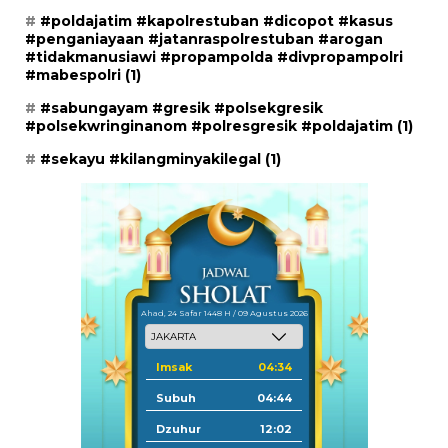
#poldajatim #kapolrestuban #dicopot #kasus
#penganiayaan #jatanraspolrestuban #arogan
#tidakmanusiawi #propampolda #divpropampolri
#mabespolri
(1)
#sabungayam #gresik #polsekgresik
#polsekwringinanom #polresgresik #poldajatim
(1)
#sekayu #kilangminyakilegal
(1)
Ahad, 24 Safar 1448 H / 09 Agustus 2026
Imsak
04:34
Subuh
04:44
Dzuhur
12:02