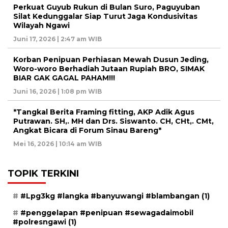
Perkuat Guyub Rukun di Bulan Suro, Paguyuban
Silat Kedunggalar Siap Turut Jaga Kondusivitas
Wilayah Ngawi
Juni 17, 2026 | 2:47 am WIB
Korban Penipuan Perhiasan Mewah Dusun Jeding,
Woro-woro Berhadiah Jutaan Rupiah BRO, SIMAK
BIAR GAK GAGAL PAHAM!!!
Juni 16, 2026 | 1:08 pm WIB
*Tangkal Berita Framing fitting, AKP Adik Agus
Putrawan. SH,. MH dan Drs. Siswanto. CH, CHt,. CMt,
Angkat Bicara di Forum Sinau Bareng*
Mei 16, 2026 | 10:14 am WIB
TOPIK TERKINI
#Lpg3kg #langka #banyuwangi #blambangan
(1)
#penggelapan #penipuan #sewagadaimobil
#polresngawi
(1)