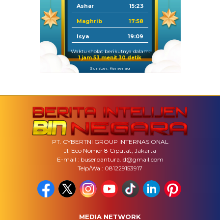
Ashar
15:23
Maghrib
17:58
Isya
19:09
Waktu sholat berikutnya dalam:
1 jam 53 menit 29 detik
Sumber: Kemenag
PT. CYBERTNI GROUP INTERNASIONAL
Jl. Eco Nomer 8 Ciputat, Jakarta
E-mail : buserpantura.id@gmail.com
Telp/Wa : 081229153917
MEDIA NETWORK