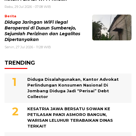
Rabu, 29 Jul 2026 - 07:08 WIB
Berita
Diduga Jaringan WiFi Ilegal
Beroperasi di Dusun Sumberejo,
Sejumlah Perizinan dan Legalitas
Dipertanyakan
Senin, 27 Jul 2026 - 11:28 WIB
TRENDING
Diduga Disalahgunakan, Kantor Advokat
Perlindungan Konsumen Nasional Di
Jombang Diduga Jadi “Perisai” Debt
Collector
KESATRIA JAWA BERSATU SOWAN KE
PETILASAN PANJI ASMORO BANGUN,
WARISAN LELUHUR TERABAIKAN DINAS
TERKAIT