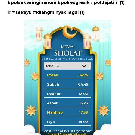
#polsekwringinanom #polresgresik #poldajatim
(1)
#sekayu #kilangminyakilegal
(1)
Sabtu, 23 Safar 1448 H / 08 Agustus 2026
Imsak
04:35
Subuh
04:45
Dzuhur
12:02
Ashar
15:23
Maghrib
17:58
Isya
19:09
Waktu sholat berikutnya dalam:
1 jam 57 menit 27 detik