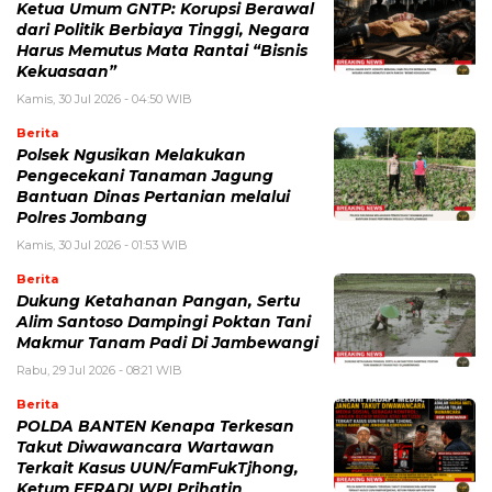
Ketua Umum GNTP: Korupsi Berawal
dari Politik Berbiaya Tinggi, Negara
Harus Memutus Mata Rantai “Bisnis
Kekuasaan”
Kamis, 30 Jul 2026 - 04:50 WIB
Berita
Polsek Ngusikan Melakukan
Pengecekani Tanaman Jagung
Bantuan Dinas Pertanian melalui
Polres Jombang
Kamis, 30 Jul 2026 - 01:53 WIB
Berita
Dukung Ketahanan Pangan, Sertu
Alim Santoso Dampingi Poktan Tani
Makmur Tanam Padi Di Jambewangi
Rabu, 29 Jul 2026 - 08:21 WIB
Berita
POLDA BANTEN Kenapa Terkesan
Takut Diwawancara Wartawan
Terkait Kasus UUN/FamFukTjhong,
Ketum FERADI WPI Prihatin