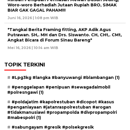
Woro-woro Berhadiah Jutaan Rupiah BRO, SIMAK
BIAR GAK GAGAL PAHAM!!!
Juni 16, 2026 | 1:08 pm WIB
*Tangkal Berita Framing fitting, AKP Adik Agus
Putrawan. SH,. MH dan Drs. Siswanto. CH, CHt,. CMt,
Angkat Bicara di Forum Sinau Bareng*
Mei 16, 2026 | 10:14 am WIB
TOPIK TERKINI
#Lpg3kg #langka #banyuwangi #blambangan
(1)
#penggelapan #penipuan #sewagadaimobil
#polresngawi
(1)
#poldajatim #kapolrestuban #dicopot #kasus
#penganiayaan #jatanraspolrestuban #arogan
#tidakmanusiawi #propampolda #divpropampolri
#mabespolri
(1)
#sabungayam #gresik #polsekgresik