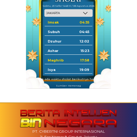
Sabtu, 23 Safar 1448 H / 08 Agustus 2026
Imsak
04:35
Subuh
04:45
Dzuhur
12:02
Ashar
15:23
Maghrib
17:58
Isya
19:09
Tidak ada waktu sholat berikutnya hari ini.
Sumber: Kemenag
PT. CYBERTNI GROUP INTERNASIONAL
Jl. Eco Nomer 8 Ciputat, Jakarta