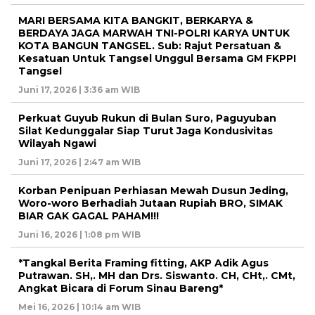
MARI BERSAMA KITA BANGKIT, BERKARYA &
BERDAYA JAGA MARWAH TNI-POLRI KARYA UNTUK
KOTA BANGUN TANGSEL. Sub: Rajut Persatuan &
Kesatuan Untuk Tangsel Unggul Bersama GM FKPPI
Tangsel
Juni 17, 2026 | 3:36 am WIB
Perkuat Guyub Rukun di Bulan Suro, Paguyuban
Silat Kedunggalar Siap Turut Jaga Kondusivitas
Wilayah Ngawi
Juni 17, 2026 | 2:47 am WIB
Korban Penipuan Perhiasan Mewah Dusun Jeding,
Woro-woro Berhadiah Jutaan Rupiah BRO, SIMAK
BIAR GAK GAGAL PAHAM!!!
Juni 16, 2026 | 1:08 pm WIB
*Tangkal Berita Framing fitting, AKP Adik Agus
Putrawan. SH,. MH dan Drs. Siswanto. CH, CHt,. CMt,
Angkat Bicara di Forum Sinau Bareng*
Mei 16, 2026 | 10:14 am WIB