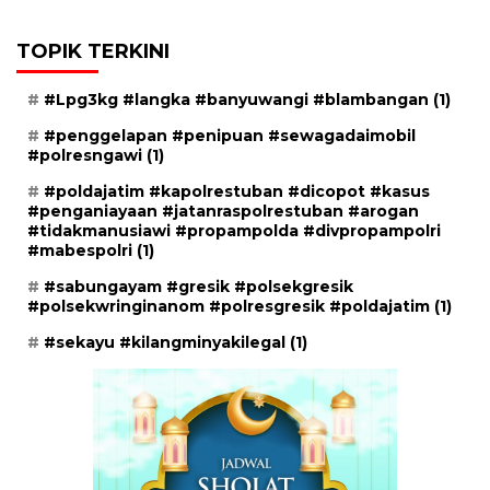
TOPIK TERKINI
#Lpg3kg #langka #banyuwangi #blambangan
(1)
#penggelapan #penipuan #sewagadaimobil
#polresngawi
(1)
#poldajatim #kapolrestuban #dicopot #kasus
#penganiayaan #jatanraspolrestuban #arogan
#tidakmanusiawi #propampolda #divpropampolri
#mabespolri
(1)
#sabungayam #gresik #polsekgresik
#polsekwringinanom #polresgresik #poldajatim
(1)
#sekayu #kilangminyakilegal
(1)