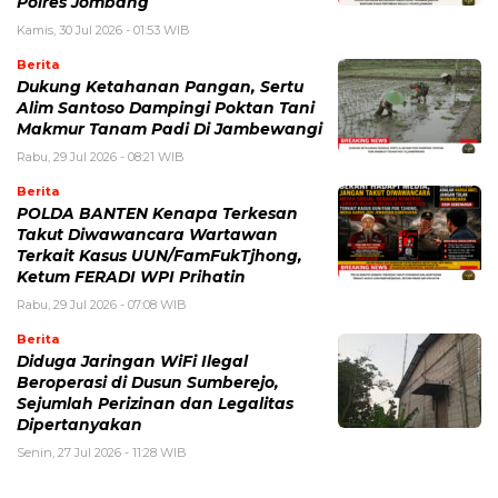
Polres Jombang
Kamis, 30 Jul 2026 - 01:53 WIB
Berita
Dukung Ketahanan Pangan, Sertu
Alim Santoso Dampingi Poktan Tani
Makmur Tanam Padi Di Jambewangi
Rabu, 29 Jul 2026 - 08:21 WIB
Berita
POLDA BANTEN Kenapa Terkesan
Takut Diwawancara Wartawan
Terkait Kasus UUN/FamFukTjhong,
Ketum FERADI WPI Prihatin
Rabu, 29 Jul 2026 - 07:08 WIB
Berita
Diduga Jaringan WiFi Ilegal
Beroperasi di Dusun Sumberejo,
Sejumlah Perizinan dan Legalitas
Dipertanyakan
Senin, 27 Jul 2026 - 11:28 WIB