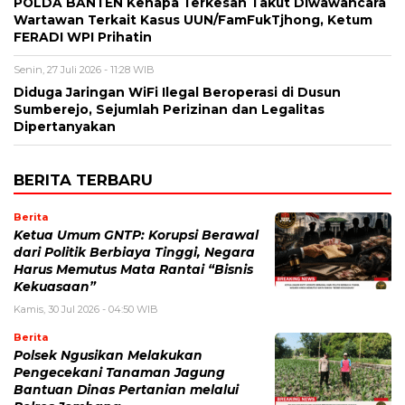
POLDA BANTEN Kenapa Terkesan Takut Diwawancara
Wartawan Terkait Kasus UUN/FamFukTjhong, Ketum
FERADI WPI Prihatin
Senin, 27 Juli 2026 - 11:28 WIB
Diduga Jaringan WiFi Ilegal Beroperasi di Dusun
Sumberejo, Sejumlah Perizinan dan Legalitas
Dipertanyakan
BERITA TERBARU
Berita
Ketua Umum GNTP: Korupsi Berawal
dari Politik Berbiaya Tinggi, Negara
Harus Memutus Mata Rantai “Bisnis
Kekuasaan”
Kamis, 30 Jul 2026 - 04:50 WIB
Berita
Polsek Ngusikan Melakukan
Pengecekani Tanaman Jagung
Bantuan Dinas Pertanian melalui