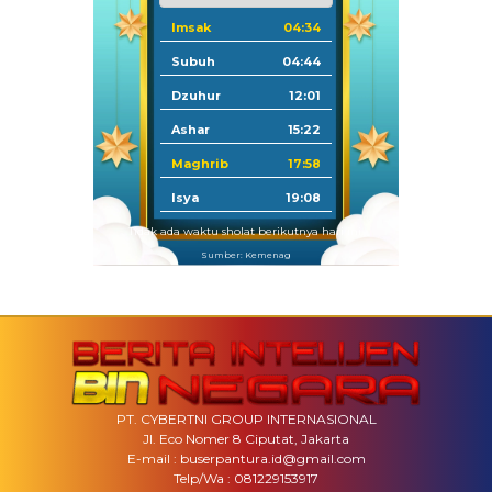
Imsak
04:34
Subuh
04:44
Dzuhur
12:01
Ashar
15:22
Maghrib
17:58
Isya
19:08
Tidak ada waktu sholat berikutnya hari ini.
Sumber: Kemenag
PT. CYBERTNI GROUP INTERNASIONAL
Jl. Eco Nomer 8 Ciputat, Jakarta
E-mail : buserpantura.id@gmail.com
Telp/Wa : 081229153917