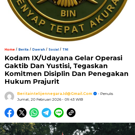
/
/
/
/
Home
Berita
Daerah
Sosial
TNI
Kodam IX/Udayana Gelar Operasi
Gaktib Dan Yustisi, Tegaskan
Komitmen Disiplin Dan Penegakan
Hukum Prajurit
Beritaintelijennegara.id@gmail.com
- Penulis
Jumat, 20 Februari 2026
- 09:43 WIB