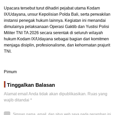
Upacara tersebut turut dihadiri pejabat utama Kodam
IX/Udayana, unsur Kepolisian Polda Bali, serta perwakilan
instansi penegak hukum lainnya. Kegiatan ini menandai
dimulainya pelaksanaan Operasi Gaktib dan Yustisi Polisi
Militer TNI TA 2026 secara serentak di seluruh wilayah
hukum Kodam IX/Udayana sebagai bagian dari komitmen
menjaga disiplin, profesionalisme, dan kehormatan prajurit
TNI.
Pimum
Tinggalkan Balasan
Alamat email Anda tidak akan dipublikasikan.
Ruas yang
wajib ditandai
*
Simpan nama, email, dan situs web saya pada peramban ini