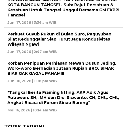
KOTA BANGUN TANGSEL. Sub: Rajut Persatuan &
Kesatuan Untuk Tangsel Unggul Bersama GM FKPPI
Tangsel
Juni 17, 2026 | 3:36 am WIB
Perkuat Guyub Rukun di Bulan Suro, Paguyuban
Silat Kedunggalar Siap Turut Jaga Kondusivitas
Wilayah Ngawi
Juni 17, 2026 | 2:47 am WIB
Korban Penipuan Perhiasan Mewah Dusun Jeding,
Woro-woro Berhadiah Jutaan Rupiah BRO, SIMAK
BIAR GAK GAGAL PAHAM!!!
Juni 16, 2026 | 1:08 pm WIB
*Tangkal Berita Framing fitting, AKP Adik Agus
Putrawan. SH,. MH dan Drs. Siswanto. CH, CHt,. CMt,
Angkat Bicara di Forum Sinau Bareng*
Mei 16, 2026 | 10:14 am WIB
TOPIK TERKINI