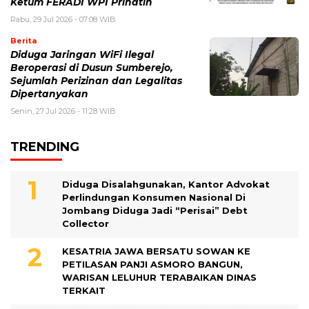
Ketum FERADI WPI Prihatin
Rabu, 29 Jul 2026 - 07:08 WIB
Berita
Diduga Jaringan WiFi Ilegal
Beroperasi di Dusun Sumberejo,
Sejumlah Perizinan dan Legalitas
Dipertanyakan
Senin, 27 Jul 2026 - 11:28 WIB
TRENDING
Diduga Disalahgunakan, Kantor Advokat
Perlindungan Konsumen Nasional Di
Jombang Diduga Jadi “Perisai” Debt
Collector
KESATRIA JAWA BERSATU SOWAN KE
PETILASAN PANJI ASMORO BANGUN,
WARISAN LELUHUR TERABAIKAN DINAS
TERKAIT