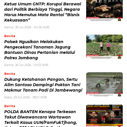
Ketua Umum GNTP: Korupsi Berawal
dari Politik Berbiaya Tinggi, Negara
Harus Memutus Mata Rantai “Bisnis
Kekuasaan”
Kamis, 30 Jul 2026 - 04:50 WIB
Berita
Polsek Ngusikan Melakukan
Pengecekani Tanaman Jagung
Bantuan Dinas Pertanian melalui
Polres Jombang
Kamis, 30 Jul 2026 - 01:53 WIB
Berita
Dukung Ketahanan Pangan, Sertu
Alim Santoso Dampingi Poktan Tani
Makmur Tanam Padi Di Jambewangi
Rabu, 29 Jul 2026 - 08:21 WIB
Berita
POLDA BANTEN Kenapa Terkesan
Takut Diwawancara Wartawan
Terkait Kasus UUN/FamFukTjhong,