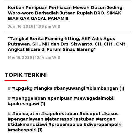
Korban Penipuan Perhiasan Mewah Dusun Jeding,
Woro-woro Berhadiah Jutaan Rupiah BRO, SIMAK
BIAR GAK GAGAL PAHAM!!!
Juni 16, 2026 | 1:08 pm WIB
*Tangkal Berita Framing fitting, AKP Adik Agus
Putrawan. SH,. MH dan Drs. Siswanto. CH, CHt,. CMt,
Angkat Bicara di Forum Sinau Bareng*
Mei 16, 2026 | 10:14 am WIB
TOPIK TERKINI
#Lpg3kg #langka #banyuwangi #blambangan
(1)
#penggelapan #penipuan #sewagadaimobil
#polresngawi
(1)
#poldajatim #kapolrestuban #dicopot #kasus
#penganiayaan #jatanraspolrestuban #arogan
#tidakmanusiawi #propampolda #divpropampolri
#mabespolri
(1)