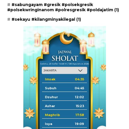
#sabungayam #gresik #polsekgresik
#polsekwringinanom #polresgresik #poldajatim
(1)
#sekayu #kilangminyakilegal
(1)
Sabtu, 23 Safar 1448 H / 08 Agustus 2026
Imsak
04:35
Subuh
04:45
Dzuhur
12:02
Ashar
15:23
Maghrib
17:58
Isya
19:09