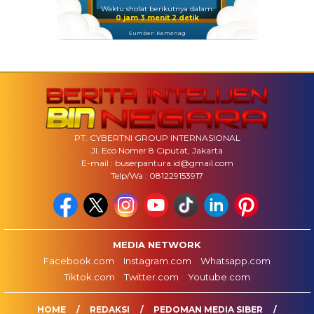
Waktu sholat berikutnya dalam:
0 jam 3 menit 1 detik
Sumber: Kemenag
PT. CYBERTNI GROUP INTERNASIONAL
Jl. Eco Nomer 8 Ciputat, Jakarta
E-mail : buserpantura.id@gmail.com
Telp/Wa : 081229153917
MEDIA NETWORK
Facebook.com
Instagram.com
Whatsapp.com
Tiktok.com
Twitter.com
Youtube.com
HOME
REDAKSI
PEDOMAN MEDIA SIBER