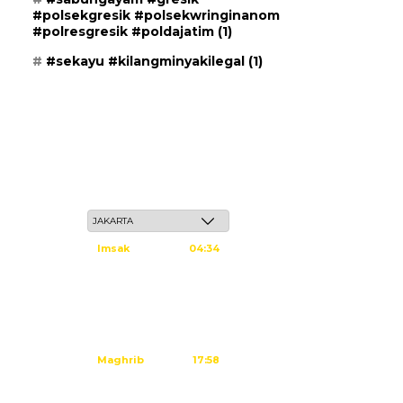
#polsekgresik #polsekwringinanom
#polresgresik #poldajatim
(1)
#sekayu #kilangminyakilegal
(1)
Ahad, 24 Safar 1448 H / 09 Agustus 2026
Imsak
04:34
Subuh
04:44
Dzuhur
12:02
Ashar
15:23
Maghrib
17:58
Isya
19:09