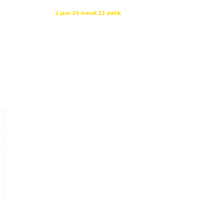
Waktu sholat berikutnya dalam:
2 jam 29 menit 22 detik
Sumber: Kemenag