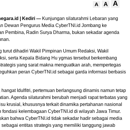
A
A
A
negara.id | Kediri —
Kunjungan silaturahmi Lebaran yang
ran Dewan Pengurus Media CyberTNI.id Jombang ke
n Pembina, Radin Surya Dharma, bukan sekadar agenda
unan.
 turut dihadiri Wakil Pimpinan Umum Redaksi, Wakil
si, serta Kepala Bidang Hu ygmas tersebut berkembang
strategis yang sarat makna menguatkan arah, mempertegas
eguhkan peran CyberTNI.id sebagai garda informasi berbasis
hangat Idulfitri, pertemuan berlangsung dinamis namun tetap
tian. Agenda silaturahmi berubah menjadi rapat terbatas yang
u krusial, khususnya terkait dinamika pertahanan nasional
n fondasi kelembagaan CyberTNI.id di wilayah Jawa Timur.
skan bahwa CyberTNI.id tidak sekadar hadir sebagai media
pi sebagai entitas strategis yang memiliki tanggung jawab