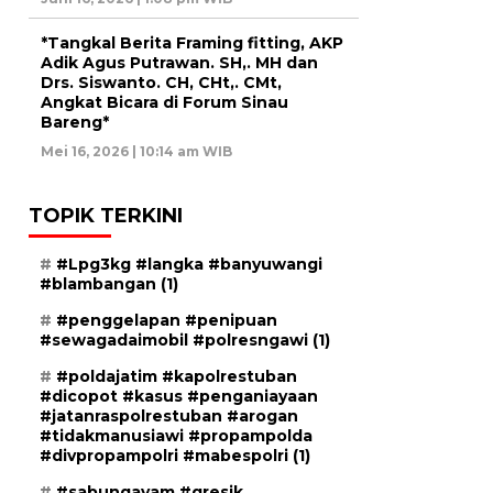
*Tangkal Berita Framing fitting, AKP
Adik Agus Putrawan. SH,. MH dan
Drs. Siswanto. CH, CHt,. CMt,
Angkat Bicara di Forum Sinau
Bareng*
Mei 16, 2026 | 10:14 am WIB
TOPIK TERKINI
#Lpg3kg #langka #banyuwangi
#blambangan
(1)
#penggelapan #penipuan
#sewagadaimobil #polresngawi
(1)
#poldajatim #kapolrestuban
#dicopot #kasus #penganiayaan
#jatanraspolrestuban #arogan
#tidakmanusiawi #propampolda
#divpropampolri #mabespolri
(1)
#sabungayam #gresik