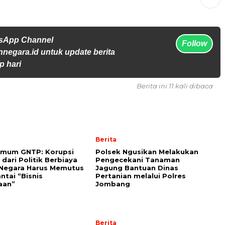
tsApp Channel
Follow
jennegara.id untuk update berita
p hari
Berita ini 11 kali dibaca
Berita
Umum GNTP: Korupsi
Polsek Ngusikan Melakukan
 dari Politik Berbiaya
Pengecekani Tanaman
 Negara Harus Memutus
Jagung Bantuan Dinas
ntai “Bisnis
Pertanian melalui Polres
aan”
Jombang
Berita