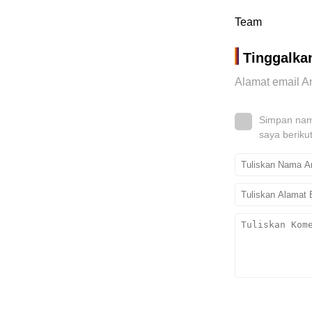
Team
Tinggalka
Alamat email An
Simpan nama
saya beriku