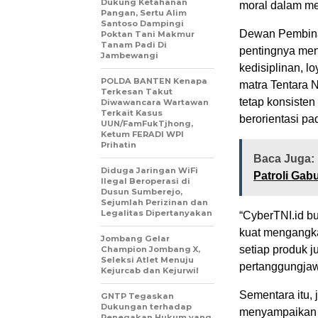
Dukung Ketahanan
moral dalam me
Pangan, Sertu Alim
Santoso Dampingi
Dewan Pembina
Poktan Tani Makmur
Tanam Padi Di
pentingnya men
Jambewangi
kedisiplinan, lo
POLDA BANTEN Kenapa
matra Tentara 
Terkesan Takut
tetap konsisten
Diwawancara Wartawan
Terkait Kasus
berorientasi p
UUN/FamFukTjhong,
Ketum FERADI WPI
Prihatin
Baca Juga:
Diduga Jaringan WiFi
Patroli Ga
Ilegal Beroperasi di
Dusun Sumberejo,
Sejumlah Perizinan dan
Legalitas Dipertanyakan
“CyberTNI.id bu
kuat mengangkat
Jombang Gelar
setiap produk ju
Champion Jombang X,
Seleksi Atlet Menuju
pertanggungjaw
Kejurcab dan Kejurwil
Sementara itu,
GNTP Tegaskan
Dukungan terhadap
menyampaikan k
Penegakan Hukum yang