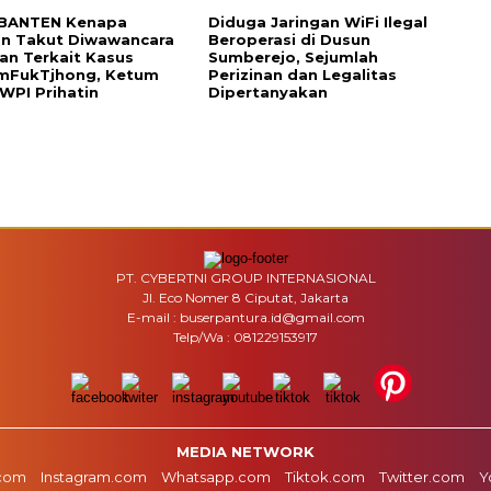
BANTEN Kenapa
Diduga Jaringan WiFi Ilegal
an Takut Diwawancara
Beroperasi di Dusun
n Terkait Kasus
Sumberejo, Sejumlah
mFukTjhong, Ketum
Perizinan dan Legalitas
WPI Prihatin
Dipertanyakan
PT. CYBERTNI GROUP INTERNASIONAL
Jl. Eco Nomer 8 Ciputat, Jakarta
E-mail : buserpantura.id@gmail.com
Telp/Wa : 081229153917
MEDIA NETWORK
com
Instagram.com
Whatsapp.com
Tiktok.com
Twitter.com
Y