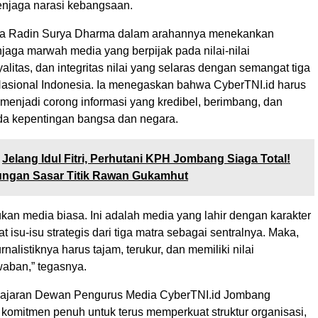
njaga narasi kebangsaan.
 Radin Surya Dharma dalam arahannya menekankan
jaga marwah media yang berpijak pada nilai-nilai
yalitas, dan integritas nilai yang selaras dengan semangat tiga
Nasional Indonesia. Ia menegaskan bahwa CyberTNI.id harus
 menjadi corong informasi yang kredibel, berimbang, dan
ada kepentingan bangsa dan negara.
Jelang Idul Fitri, Perhutani KPH Jombang Siaga Total!
bungan Sasar Titik Rawan Gukamhut
kan media biasa. Ini adalah media yang lahir dengan karakter
 isu-isu strategis dari tiga matra sebagai sentralnya. Maka,
rnalistiknya harus tajam, terukur, dan memiliki nilai
aban,” tegasnya.
 jajaran Dewan Pengurus Media CyberTNI.id Jombang
omitmen penuh untuk terus memperkuat struktur organisasi,