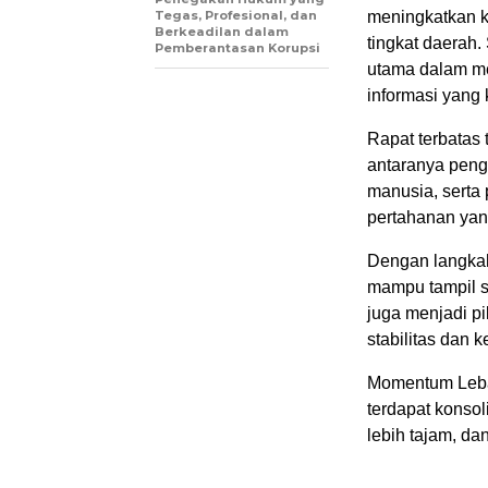
Tegas, Profesional, dan
meningkatkan ku
Berkeadilan dalam
tingkat daerah.
Pemberantasan Korupsi
utama dalam me
informasi yang 
Rapat terbatas 
antaranya peng
manusia, serta
pertahanan yang
Dengan langkah
mampu tampil se
juga menjadi p
stabilitas dan 
Momentum Lebar
terdapat konso
lebih tajam, d