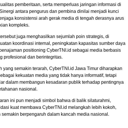
alitas pemberitaan, serta memperluas jaringan informasi di
 Sinergi antara pengurus dan pembina dinilai menjadi kunci
njaga konsistensi arah gerak media di tengah derasnya arus
kian kompleks.
tersebut juga menghasilkan sejumlah poin strategis, di
uatan koordinasi internal, peningkatan kapasitas sumber daya
 penajaman positioning CyberTNI.id sebagai media berbasis
 profesional dan berintegritas.
 yang semakin terarah, CyberTNI.id Jawa Timur diharapkan
bagai kekuatan media yang tidak hanya informatif, tetapi
ilar dalam membangun kesadaran publik terhadap pentingnya
ketahanan nasional.
an ini pun menjadi simbol bahwa di balik silaturahmi,
lidasi kuat membawa CyberTNI.id melangkah lebih kokoh,
an semakin berpengaruh dalam kancah media nasional.