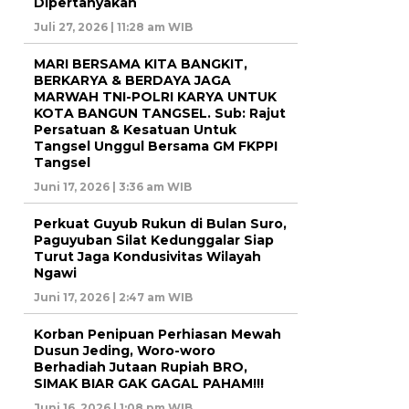
Dipertanyakan
Juli 27, 2026 | 11:28 am WIB
MARI BERSAMA KITA BANGKIT,
BERKARYA & BERDAYA JAGA
MARWAH TNI-POLRI KARYA UNTUK
KOTA BANGUN TANGSEL. Sub: Rajut
Persatuan & Kesatuan Untuk
Tangsel Unggul Bersama GM FKPPI
Tangsel
Juni 17, 2026 | 3:36 am WIB
Perkuat Guyub Rukun di Bulan Suro,
Paguyuban Silat Kedunggalar Siap
Turut Jaga Kondusivitas Wilayah
Ngawi
Juni 17, 2026 | 2:47 am WIB
Korban Penipuan Perhiasan Mewah
Dusun Jeding, Woro-woro
Berhadiah Jutaan Rupiah BRO,
SIMAK BIAR GAK GAGAL PAHAM!!!
Juni 16, 2026 | 1:08 pm WIB