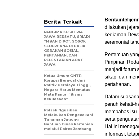
Beritaintelijen
Berita Terkait
dilakukan jaja
PANGIMA KESATRIA
kediaman Dewa
JAWA BERSATU, SRIADI
“MBAH DIPO”: SOSOK
seremonial tah
SEDERHANA DI BALIK
GERAKAN SOSIAL,
Pertemuan yang
PERTANIAN, DAN
PELESTARIAN ADAT
Pimpinan Redak
JAWA
menjadi forum 
Ketua Umum GNTP:
sikap, dan men
Korupsi Berawal dari
pertahanan.
Politik Berbiaya Tinggi,
Negara Harus Memutus
Mata Rantai “Bisnis
Dalam suasana 
Kekuasaan”
penuh kehati-ha
Polsek Ngusikan
membahas isu-is
Melakukan Pengecekani
serta penguata
Tanaman Jagung
Bantuan Dinas Pertanian
Hal ini menega
melalui Polres Jombang
informasi, teta