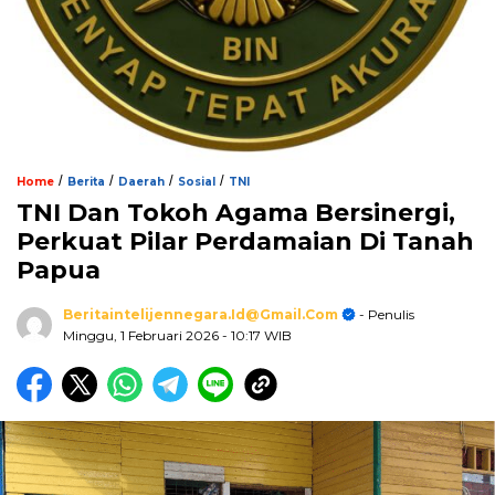
/
/
/
/
Home
Berita
Daerah
Sosial
TNI
TNI Dan Tokoh Agama Bersinergi,
Perkuat Pilar Perdamaian Di Tanah
Papua
Beritaintelijennegara.id@gmail.com
- Penulis
Minggu, 1 Februari 2026
- 10:17 WIB