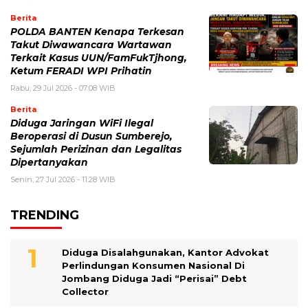
Berita
POLDA BANTEN Kenapa Terkesan
Takut Diwawancara Wartawan
Terkait Kasus UUN/FamFukTjhong,
Ketum FERADI WPI Prihatin
Rabu, 29 Jul 2026 - 07:08 WIB
Berita
Diduga Jaringan WiFi Ilegal
Beroperasi di Dusun Sumberejo,
Sejumlah Perizinan dan Legalitas
Dipertanyakan
Senin, 27 Jul 2026 - 11:28 WIB
TRENDING
Diduga Disalahgunakan, Kantor Advokat
Perlindungan Konsumen Nasional Di
Jombang Diduga Jadi “Perisai” Debt
Collector