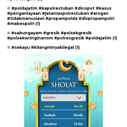
#poldajatim #kapolrestuban #dicopot #kasus
#penganiayaan #jatanraspolrestuban #arogan
#tidakmanusiawi #propampolda #divpropampolri
#mabespolri
(1)
#sabungayam #gresik #polsekgresik
#polsekwringinanom #polresgresik #poldajatim
(1)
#sekayu #kilangminyakilegal
(1)
Sabtu, 23 Safar 1448 H / 08 Agustus 2026
Imsak
04:35
Subuh
04:45
Dzuhur
12:02