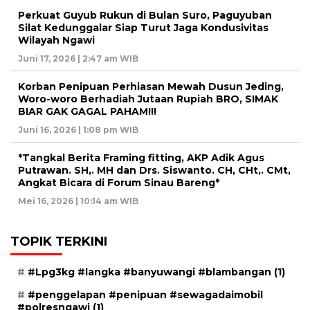
Perkuat Guyub Rukun di Bulan Suro, Paguyuban
Silat Kedunggalar Siap Turut Jaga Kondusivitas
Wilayah Ngawi
Juni 17, 2026 | 2:47 am WIB
Korban Penipuan Perhiasan Mewah Dusun Jeding,
Woro-woro Berhadiah Jutaan Rupiah BRO, SIMAK
BIAR GAK GAGAL PAHAM!!!
Juni 16, 2026 | 1:08 pm WIB
*Tangkal Berita Framing fitting, AKP Adik Agus
Putrawan. SH,. MH dan Drs. Siswanto. CH, CHt,. CMt,
Angkat Bicara di Forum Sinau Bareng*
Mei 16, 2026 | 10:14 am WIB
TOPIK TERKINI
#Lpg3kg #langka #banyuwangi #blambangan
(1)
#penggelapan #penipuan #sewagadaimobil
#polresngawi
(1)