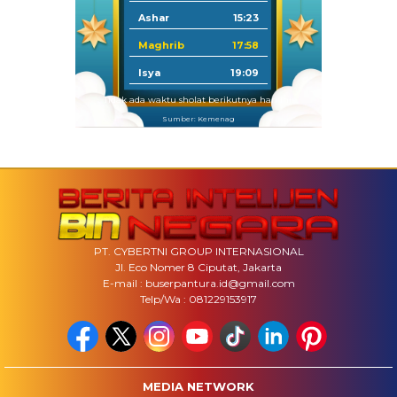
Ashar
15:23
Maghrib
17:58
Isya
19:09
Tidak ada waktu sholat berikutnya hari ini.
Sumber: Kemenag
PT. CYBERTNI GROUP INTERNASIONAL
Jl. Eco Nomer 8 Ciputat, Jakarta
E-mail : buserpantura.id@gmail.com
Telp/Wa : 081229153917
MEDIA NETWORK