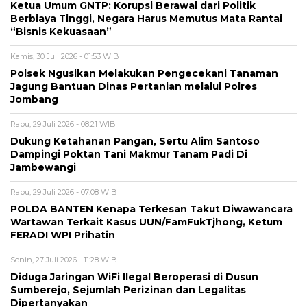
Ketua Umum GNTP: Korupsi Berawal dari Politik
Berbiaya Tinggi, Negara Harus Memutus Mata Rantai
“Bisnis Kekuasaan”
Kamis, 30 Juli 2026 - 01:53 WIB
Polsek Ngusikan Melakukan Pengecekani Tanaman
Jagung Bantuan Dinas Pertanian melalui Polres
Jombang
Rabu, 29 Juli 2026 - 08:21 WIB
Dukung Ketahanan Pangan, Sertu Alim Santoso
Dampingi Poktan Tani Makmur Tanam Padi Di
Jambewangi
Rabu, 29 Juli 2026 - 07:08 WIB
POLDA BANTEN Kenapa Terkesan Takut Diwawancara
Wartawan Terkait Kasus UUN/FamFukTjhong, Ketum
FERADI WPI Prihatin
Senin, 27 Juli 2026 - 11:28 WIB
Diduga Jaringan WiFi Ilegal Beroperasi di Dusun
Sumberejo, Sejumlah Perizinan dan Legalitas
Dipertanyakan