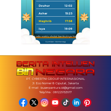
Dzuhur
12:02
Ashar
15:23
Maghrib
17:58
Isya
19:09
Tidak ada waktu sholat berikutnya hari ini.
Sumber: Kemenag
PT. CYBERTNI GROUP INTERNASIONAL
Jl. Eco Nomer 8 Ciputat, Jakarta
E-mail : buserpantura.id@gmail.com
Telp/Wa : 081229153917