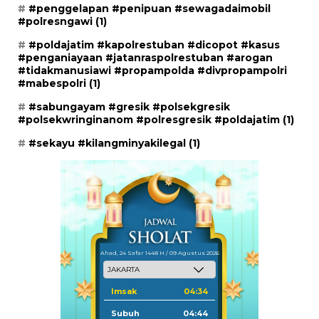
#penggelapan #penipuan #sewagadaimobil
#polresngawi
(1)
#poldajatim #kapolrestuban #dicopot #kasus
#penganiayaan #jatanraspolrestuban #arogan
#tidakmanusiawi #propampolda #divpropampolri
#mabespolri
(1)
#sabungayam #gresik #polsekgresik
#polsekwringinanom #polresgresik #poldajatim
(1)
#sekayu #kilangminyakilegal
(1)
Ahad, 24 Safar 1448 H / 09 Agustus 2026
Imsak
04:34
Subuh
04:44