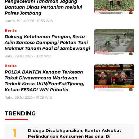
Pengecekani Tanaman Jagung
Bantuan Dinas Pertanian melalui
Polres Jombang
Kamis, 30 Jul 2026 - 01:53 WIB
Berita
Dukung Ketahanan Pangan, Sertu
Alim Santoso Dampingi Poktan Tani
Makmur Tanam Padi Di Jambewangi
Rabu, 29 Jul 2026 - 08:21 WIB
Berita
POLDA BANTEN Kenapa Terkesan
Takut Diwawancara Wartawan
Terkait Kasus UUN/FamFukTjhong,
Ketum FERADI WPI Prihatin
Rabu, 29 Jul 2026 - 07:08 WIB
TRENDING
Diduga Disalahgunakan, Kantor Advokat
Perlindungan Konsumen Nasional Di