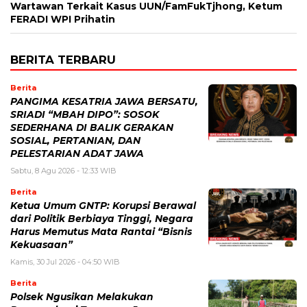
Wartawan Terkait Kasus UUN/FamFukTjhong, Ketum
FERADI WPI Prihatin
BERITA TERBARU
Berita
PANGIMA KESATRIA JAWA BERSATU,
SRIADI “MBAH DIPO”: SOSOK
SEDERHANA DI BALIK GERAKAN
SOSIAL, PERTANIAN, DAN
PELESTARIAN ADAT JAWA
Sabtu, 8 Agu 2026 - 12:33 WIB
Berita
Ketua Umum GNTP: Korupsi Berawal
dari Politik Berbiaya Tinggi, Negara
Harus Memutus Mata Rantai “Bisnis
Kekuasaan”
Kamis, 30 Jul 2026 - 04:50 WIB
Berita
Polsek Ngusikan Melakukan