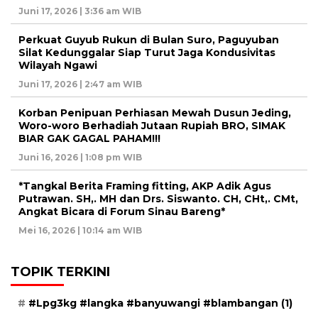
Juni 17, 2026 | 3:36 am WIB
Perkuat Guyub Rukun di Bulan Suro, Paguyuban
Silat Kedunggalar Siap Turut Jaga Kondusivitas
Wilayah Ngawi
Juni 17, 2026 | 2:47 am WIB
Korban Penipuan Perhiasan Mewah Dusun Jeding,
Woro-woro Berhadiah Jutaan Rupiah BRO, SIMAK
BIAR GAK GAGAL PAHAM!!!
Juni 16, 2026 | 1:08 pm WIB
*Tangkal Berita Framing fitting, AKP Adik Agus
Putrawan. SH,. MH dan Drs. Siswanto. CH, CHt,. CMt,
Angkat Bicara di Forum Sinau Bareng*
Mei 16, 2026 | 10:14 am WIB
TOPIK TERKINI
#Lpg3kg #langka #banyuwangi #blambangan
(1)