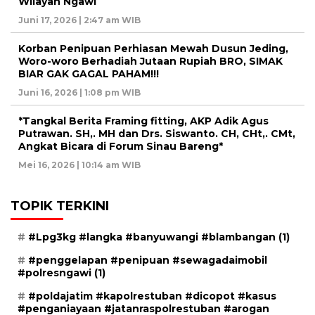
Wilayah Ngawi
Juni 17, 2026 | 2:47 am WIB
Korban Penipuan Perhiasan Mewah Dusun Jeding,
Woro-woro Berhadiah Jutaan Rupiah BRO, SIMAK
BIAR GAK GAGAL PAHAM!!!
Juni 16, 2026 | 1:08 pm WIB
*Tangkal Berita Framing fitting, AKP Adik Agus
Putrawan. SH,. MH dan Drs. Siswanto. CH, CHt,. CMt,
Angkat Bicara di Forum Sinau Bareng*
Mei 16, 2026 | 10:14 am WIB
TOPIK TERKINI
#Lpg3kg #langka #banyuwangi #blambangan
(1)
#penggelapan #penipuan #sewagadaimobil
#polresngawi
(1)
#poldajatim #kapolrestuban #dicopot #kasus
#penganiayaan #jatanraspolrestuban #arogan