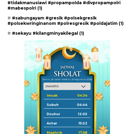
#tidakmanusiawi #propampolda #divpropampolri
#mabespolri
(1)
#sabungayam #gresik #polsekgresik
#polsekwringinanom #polresgresik #poldajatim
(1)
#sekayu #kilangminyakilegal
(1)
Senin, 25 Safar 1448 H / 10 Agustus 2026
Imsak
04:34
Subuh
04:44
Dzuhur
12:02
Ashar
15:22
Maghrib
17:58