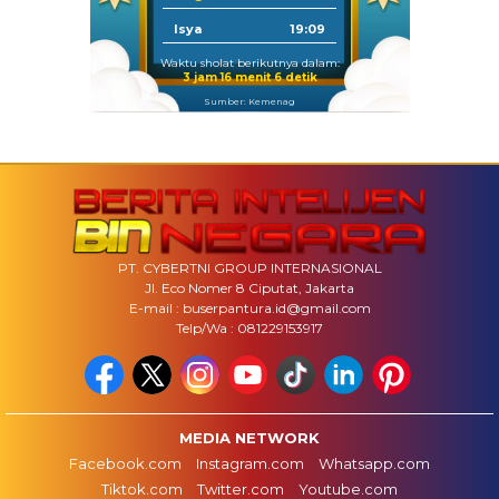
Isya
19:09
Waktu sholat berikutnya dalam:
3 jam 16 menit 5 detik
Sumber: Kemenag
PT. CYBERTNI GROUP INTERNASIONAL
Jl. Eco Nomer 8 Ciputat, Jakarta
E-mail : buserpantura.id@gmail.com
Telp/Wa : 081229153917
MEDIA NETWORK
Facebook.com
Instagram.com
Whatsapp.com
Tiktok.com
Twitter.com
Youtube.com