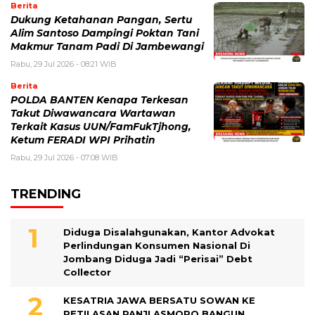
Berita
Dukung Ketahanan Pangan, Sertu
Alim Santoso Dampingi Poktan Tani
Makmur Tanam Padi Di Jambewangi
Rabu, 29 Jul 2026 - 08:21 WIB
Berita
POLDA BANTEN Kenapa Terkesan
Takut Diwawancara Wartawan
Terkait Kasus UUN/FamFukTjhong,
Ketum FERADI WPI Prihatin
Rabu, 29 Jul 2026 - 07:08 WIB
TRENDING
Diduga Disalahgunakan, Kantor Advokat
Perlindungan Konsumen Nasional Di
Jombang Diduga Jadi “Perisai” Debt
Collector
KESATRIA JAWA BERSATU SOWAN KE
PETILASAN PANJI ASMORO BANGUN,